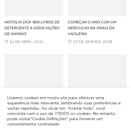
MISTOLIN DOA 1650 LITROS DE
COMEÇAR O ANO COM UM
DETERGENTE A ASSOCIAÇÕES
MERGULHO NA PRAIA DA
DE ANIMAIS
VAGUEIRA
24 DE ABRIL, 2024
23 DE JANEIRO, 2026
Usamos cookies em nosso site para oferecer uma
IRMANDADE DO SENHOR DOS
A ARTE PARA PROMOVER A PAZ
experiência mais relevante, lembrando suas preferências e
PASSOS TOMA POSSE
27 DE FEVEREIRO, 2026
visitas repetidas. Ao clicar em “Aceitar tudo”, você
concorda com o uso de TODOS os cookies. No entanto,
21 DE MARÇO, 2025
pode visitar"Cookie Definições" para fornecer um
consentimento controlado.