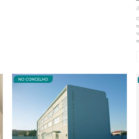
O
t
V
t
NO CONCELHO