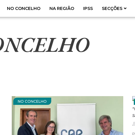
NO CONCELHO
NA REGIÃO
IPSS
SECÇÕES
ONCELHO
NO CONCELHO
“
S
P