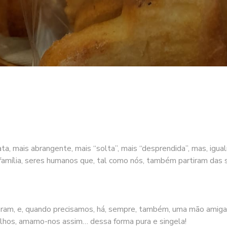
a, mais abrangente, mais “solta”, mais “desprendida”, mas, igua
ília, seres humanos que, tal como nós, também partiram das sua
ram, e, quando precisamos, há, sempre, também, uma mão amiga
velhos, amamo-nos assim… dessa forma pura e singela!