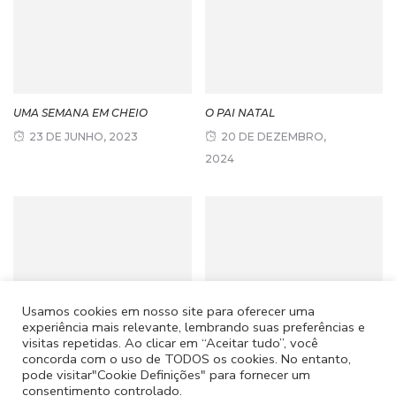
UMA SEMANA EM CHEIO
O PAI NATAL
23 DE JUNHO, 2023
20 DE DEZEMBRO,
2024
Usamos cookies em nosso site para oferecer uma
experiência mais relevante, lembrando suas preferências e
CORTEJO DE REIS
JULHO E AGOSTO
visitas repetidas. Ao clicar em “Aceitar tudo”, você
concorda com o uso de TODOS os cookies. No entanto,
26 DE JANEIRO, 2024
26 DE SETEMBRO, 2025
pode visitar"Cookie Definições" para fornecer um
consentimento controlado.