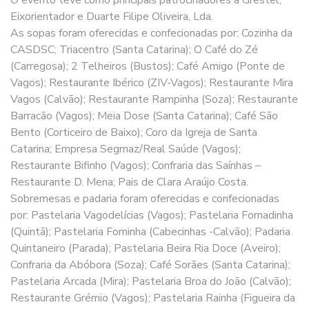
Eixorientador e Duarte Filipe Oliveira, Lda.
As sopas foram oferecidas e confecionadas por: Cozinha da
CASDSC; Triacentro (Santa Catarina); O Café do Zé
(Carregosa); 2 Telheiros (Bustos); Café Amigo (Ponte de
Vagos); Restaurante Ibérico (ZIV-Vagos); Restaurante Mira
Vagos (Calvão); Restaurante Rampinha (Soza); Restaurante
Barracão (Vagos); Meia Dose (Santa Catarina); Café São
Bento (Corticeiro de Baixo); Coro da Igreja de Santa
Catarina; Empresa Segmaz/Real Saúde (Vagos);
Restaurante Bifinho (Vagos); Confraria das Saínhas –
Restaurante D. Mena; Pais de Clara Araújo Costa.
Sobremesas e padaria foram oferecidas e confecionadas
por: Pastelaria Vagodelícias (Vagos); Pastelaria Fornadinha
(Quintã); Pastelaria Forninha (Cabecinhas -Calvão); Padaria
Quintaneiro (Parada); Pastelaria Beira Ria Doce (Aveiro);
Confraria da Abóbora (Soza); Café Sorães (Santa Catarina);
Pastelaria Arcada (Mira); Pastelaria Broa do João (Calvão);
Restaurante Grémio (Vagos); Pastelaria Rainha (Figueira da