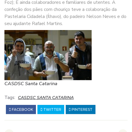
Foz); E ainda colaboradores e familiares de utentes. A
confeção dos pães com chouriço teve a colaboração da
Pastelaria Cidadela (Ílhavo), do padeiro Nelson Neves e do
seu ajudante Rafael Martins.
CASDSC Santa Catarina
Tags:
CASDSC SANTA CATARINA
FACEBOOK
TWITTER
PINTEREST