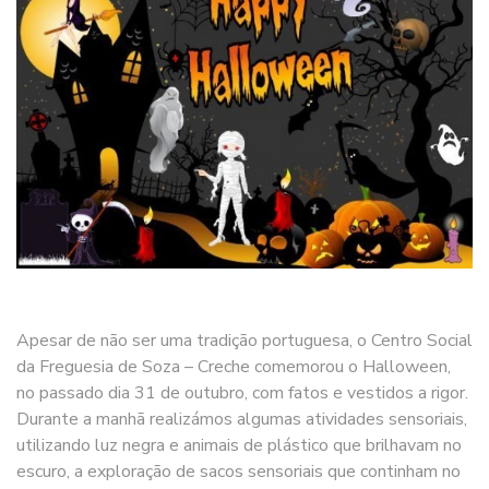
Apesar de não ser uma tradição portuguesa, o Centro Social
da Freguesia de Soza – Creche comemorou o Halloween,
no passado dia 31 de outubro, com fatos e vestidos a rigor.
Durante a manhã realizámos algumas atividades sensoriais,
utilizando luz negra e animais de plástico que brilhavam no
escuro, a exploração de sacos sensoriais que continham no