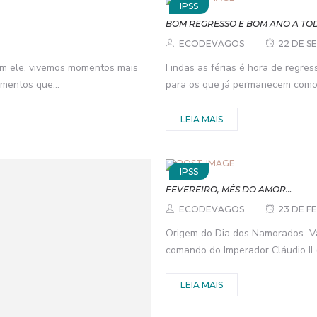
IPSS
BOM REGRESSO E BOM ANO A TO
ECODEVAGOS
22 DE S
om ele, vivemos momentos mais
Findas as férias é hora de regre
entos que...
para os que já permanecem como 
LEIA MAIS
IPSS
FEVEREIRO, MÊS DO AMOR…
ECODEVAGOS
23 DE F
Origem do Dia dos Namorados…Val
comando do Imperador Cláudio II (
LEIA MAIS