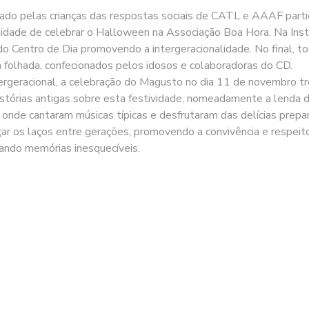
jado pelas crianças das respostas sociais de CATL e AAAF parti
idade de celebrar o Halloween na Associação Boa Hora. Na Insti
 do Centro de Dia promovendo a intergeracionalidade. No final, t
folhada, confecionados pelos idosos e colaboradoras do CD.
tergeracional, a celebração do Magusto no dia 11 de novembro t
istórias antigas sobre esta festividade, nomeadamente a lenda 
ra, onde cantaram músicas típicas e desfrutaram das delícias prep
orçar os laços entre gerações, promovendo a convivência e respei
iando memórias inesquecíveis.