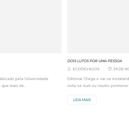
DOIS LUTOS POR UMA PESSOA
ECODEVAGOS
29 DE N
 publicado pela Universidade
Editorial Chega e vai-se instalan
 que mais de...
nota-se num ou noutro pormenor. 
LEIA MAIS