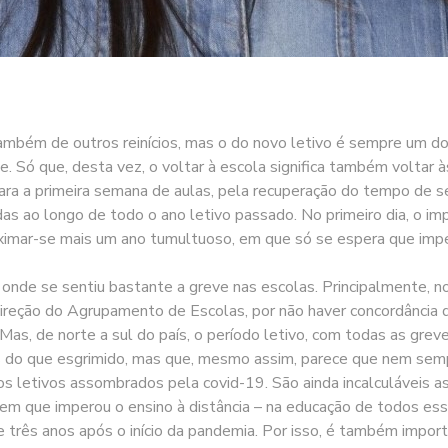
mbém de outros reinícios, mas o do novo letivo é sempre um do
e. Só que, desta vez, o voltar à escola significa também voltar 
 a primeira semana de aulas, pela recuperação do tempo de serv
 ao longo de todo o ano letivo passado. No primeiro dia, o imp
oximar-se mais um ano tumultuoso, em que só se espera que imp
, onde se sentiu bastante a greve nas escolas. Principalmente, 
ireção do Agrupamento de Escolas, por não haver concordância q
Mas, de norte a sul do país, o período letivo, com todas as greve
s do que esgrimido, mas que, mesmo assim, parece que nem semp
os letivos assombrados pela covid-19. São ainda incalculáveis 
m que imperou o ensino à distância – na educação de todos esse
e três anos após o início da pandemia. Por isso, é também impor