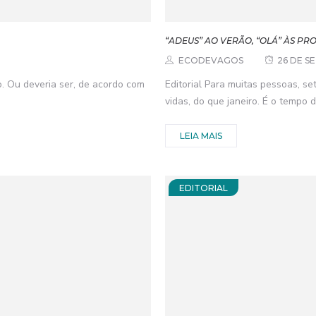
“ADEUS” AO VERÃO, “OLÁ” ÀS PR
ECODEVAGOS
26 DE S
o. Ou deveria ser, de acordo com
Editorial Para muitas pessoas, s
vidas, do que janeiro. É o tempo de 
LEIA MAIS
EDITORIAL