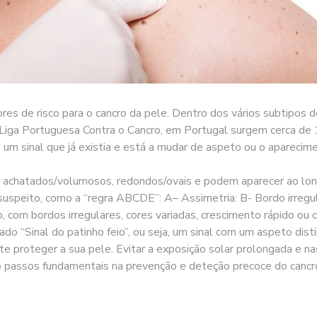
tores de risco para o cancro da pele. Dentro dos vários subtipo
a Liga Portuguesa Contra o Cancro, em Portugal surgem cerca d
um sinal que já existia e está a mudar de aspeto ou o aparecim
 achatados/volumosos, redondos/ovais e podem aparecer ao long
suspeito, como a “regra ABCDE”: A– Assimetria: B- Bordo irregular
o, com bordos irregulares, cores variadas, crescimento rápido 
do “Sinal do patinho feio”, ou seja, um sinal com um aspeto dis
roteger a sua pele. Evitar a exposição solar prolongada e nas 
ão passos fundamentais na prevenção e deteção precoce do cancr