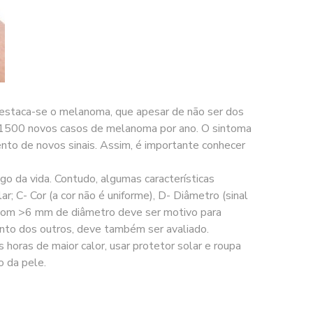
s destaca-se o melanoma, que apesar de não ser dos
e 1500 novos casos de melanoma por ano. O sintoma
ento de novos sinais. Assim, é importante conhecer
o da vida. Contudo, algumas características
; C- Cor (a cor não é uniforme), D- Diâmetro (sinal
ou com >6 mm de diâmetro deve ser motivo para
tinto dos outros, deve também ser avaliado.
horas de maior calor, usar protetor solar e roupa
o da pele.