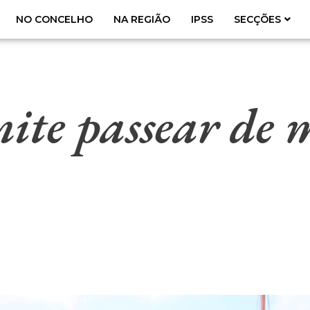
NO CONCELHO
NA REGIÃO
IPSS
SECÇÕES
mite passear de 