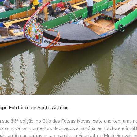
Grupo Folclórico de Santo António
 a sua 36ª edição, no Cais das Folsas Novas, este ano tem uma n
ta com vários momentos dedicados à história, ao folclore e à cult
mais antiga que atravessa o canal –, o Festival do Moliceiro vai 