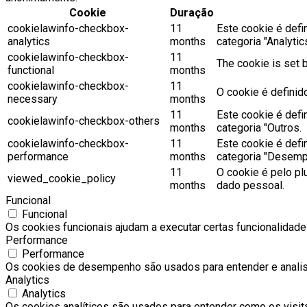
Cookie
Duração
cookielawinfo-checkbox-
11
Este cookie é defi
analytics
months
categoria "Analytics
cookielawinfo-checkbox-
11
The cookie is set 
functional
months
cookielawinfo-checkbox-
11
O cookie é definid
necessary
months
11
Este cookie é defi
cookielawinfo-checkbox-others
months
categoria "Outros.
cookielawinfo-checkbox-
11
Este cookie é defi
performance
months
categoria "Desemp
11
O cookie é pelo pl
viewed_cookie_policy
months
dado pessoal.
Funcional
Funcional
Os cookies funcionais ajudam a executar certas funcionalidade
Performance
Performance
Os cookies de desempenho são usados para entender e analisar
Analytics
Analytics
Os cookies analíticos são usados para entender como os visit