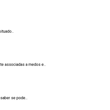
tuado...
nte associadas a medos e...
 saber se pode...