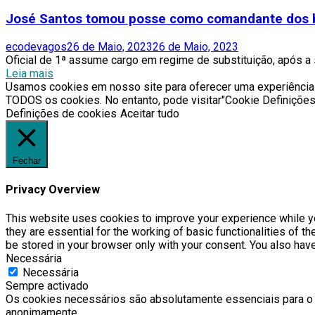
José Santos tomou posse como comandante dos 
Author
Posted
ecodevagos
26 de Maio, 2023
26 de Maio, 2023
on
Oficial de 1ª assume cargo em regime de substituição, após a 
Leia mais
Usamos cookies em nosso site para oferecer uma experiência ma
TODOS os cookies. No entanto, pode visitar"Cookie Definições
Definições de cookies
Aceitar tudo
Fechar
Privacy Overview
This website uses cookies to improve your experience while yo
they are essential for the working of basic functionalities of 
be stored in your browser only with your consent. You also hav
Necessária
Necessária
Sempre activado
Os cookies necessários são absolutamente essenciais para o 
anonimamente.