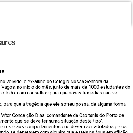
ares
ra
ano volvido, o ex-aluno do Colégio Nossa Senhora da
Vagos, no início do mês, junto de mais de 1000 estudantes do
erão todo, com conselhos para que novas tragédias não se
, para que a tragédia que ele sofreu possa, de alguma forma,
m Vítor Conceição Dias, comandante da Capitania do Porto de
amento que se deve ter numa situação deste tipo”.
agueiros e aos comportamentos que devem ser adotados pelos
uando se depararem com alguém que esteja na água em aflição.