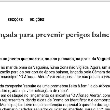
S
SECÇÕES
EDIÇÕES
çada para prevenir perigos balne
ao jovem que morreu, no ano passado, na praia da Vaguei
no mar da praia da Vagueira, numa zona não vigiada. Agora, um 
ção para os perigos da época balnear, lançada pela Câmara de 
 município. “O Afonso Alerta” vai estar presente nas praias o v
da campanha “resulta de uma promessa feita à família do Afonso
dos e, assim, evitar situações de risco”.
m em destaque no lançamento da iniciativa “O Afonso Alerta”, co
os representam, dando dicas de “como os identificar e o comport
ra Municipal, também deu uma atenção especial à questão dos 
chamar o nadador salvador ou ligar, no imediato, para o 112, q