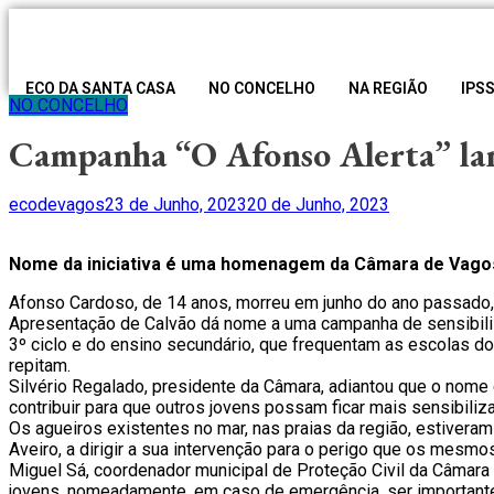
ECO DA SANTA CASA
NO CONCELHO
NA REGIÃO
IPS
NO CONCELHO
Campanha “O Afonso Alerta” lan
Author
Posted
ecodevagos
23 de Junho, 2023
20 de Junho, 2023
on
Nome da iniciativa é uma homenagem da Câmara de Vagos 
Afonso Cardoso, de 14 anos, morreu em junho do ano passado, 
Apresentação de Calvão dá nome a uma campanha de sensibiliza
3º ciclo e do ensino secundário, que frequentam as escolas do
repitam.
Silvério Regalado, presidente da Câmara, adiantou que o nome 
contribuir para que outros jovens possam ficar mais sensibiliza
Os agueiros existentes no mar, nas praias da região, estivera
Aveiro, a dirigir a sua intervenção para o perigo que os mesm
Miguel Sá, coordenador municipal de Proteção Civil da Câma
jovens, nomeadamente, em caso de emergência, ser importante 