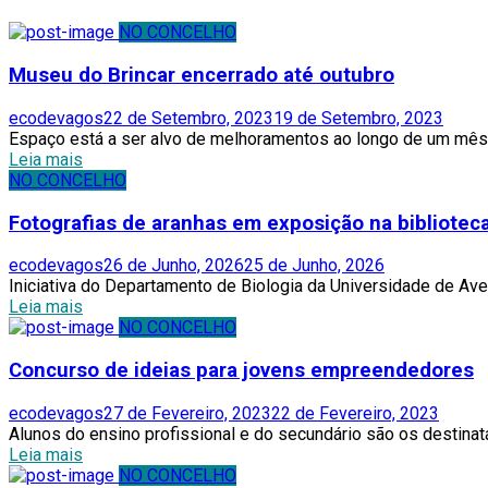
NO CONCELHO
Museu do Brincar encerrado até outubro
Author
Posted
ecodevagos
22 de Setembro, 2023
19 de Setembro, 2023
on
Espaço está a ser alvo de melhoramentos ao longo de um mês D
Leia mais
NO CONCELHO
Fotografias de aranhas em exposição na bibliotec
Author
Posted
ecodevagos
26 de Junho, 2026
25 de Junho, 2026
on
Iniciativa do Departamento de Biologia da Universidade de Ave
Leia mais
NO CONCELHO
Concurso de ideias para jovens empreendedores
Author
Posted
ecodevagos
27 de Fevereiro, 2023
22 de Fevereiro, 2023
on
Alunos do ensino profissional e do secundário são os destinatá
Leia mais
NO CONCELHO