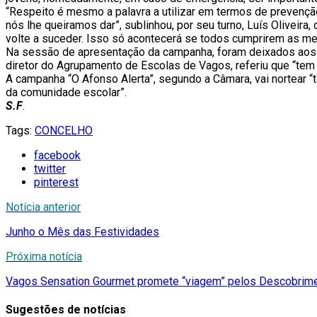
“Respeito é mesmo a palavra a utilizar em termos de prevençã
nós lhe queiramos dar”, sublinhou, por seu turno, Luís Oliveir
volte a suceder. Isso só acontecerá se todos cumprirem as med
Na sessão de apresentação da campanha, foram deixados aos jo
diretor do Agrupamento de Escolas de Vagos, referiu que “tem
A campanha “O Afonso Alerta”, segundo a Câmara, vai nortear “t
da comunidade escolar”.
S.F
.
Tags:
CONCELHO
facebook
twitter
pinterest
Notícia anterior
Junho o Mês das Festividades
Próxima notícia
Vagos Sensation Gourmet promete “viagem” pelos Descobrim
Sugestões de notícias