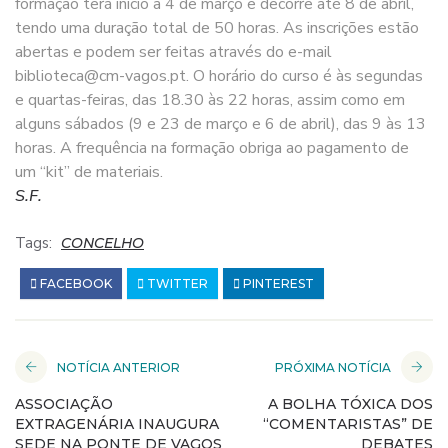
formação terá início a 4 de março e decorre até 8 de abril,
tendo uma duração total de 50 horas. As inscrições estão
abertas e podem ser feitas através do e-mail
biblioteca@cm-vagos.pt. O horário do curso é às segundas
e quartas-feiras, das 18.30 às 22 horas, assim como em
alguns sábados (9 e 23 de março e 6 de abril), das 9 às 13
horas. A frequência na formação obriga ao pagamento de
um “kit” de materiais.
S.F.
Tags:
CONCELHO
FACEBOOK
TWITTER
PINTEREST
NOTÍCIA ANTERIOR
PRÓXIMA NOTÍCIA
ASSOCIAÇÃO
A BOLHA TÓXICA DOS
EXTRAGENÁRIA INAUGURA
“COMENTARISTAS” DE
SEDE NA PONTE DE VAGOS
DEBATES