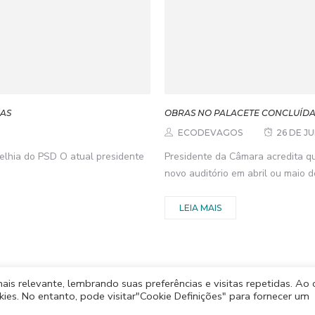
CAS
OBRAS NO PALACETE CONCLUÍDA
ECODEVAGOS
26 DE J
elhia do PSD O atual presidente
Presidente da Câmara acredita q
novo auditório em abril ou maio d
LEIA MAIS
s relevante, lembrando suas preferências e visitas repetidas. Ao c
es. No entanto, pode visitar"Cookie Definições" para fornecer um