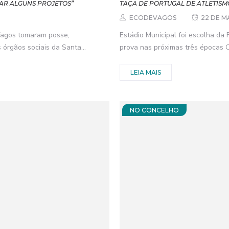
AR ALGUNS PROJETOS”
TAÇA DE PORTUGAL DE ATLETISM
ECODEVAGOS
22 DE M
 Vagos tomaram posse,
Estádio Municipal foi escolha da
rgãos sociais da Santa...
prova nas próximas três épocas O
LEIA MAIS
NO CONCELHO