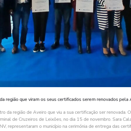
 da região que viram os seus certificados serem renovados pel
 da região de Aveiro que viu a sua certificação ser renovada. O
inal de Cruzeiros de Leixões, no dia 15 de novembro. Sara Cal
, representaram o município na cerimónia de entrega das certif