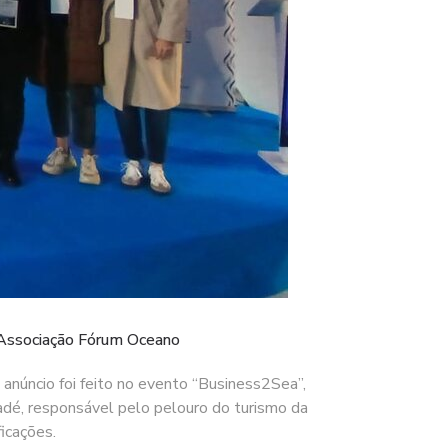
a Associação Fórum Oceano
 anúncio foi feito no evento “Business2Sea”,
adé, responsável pelo pelouro do turismo da
icações.