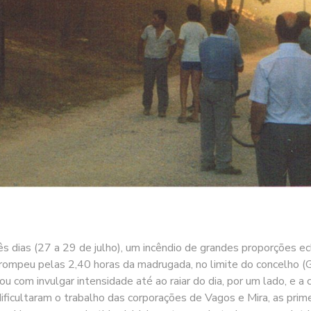
ês dias (27 a 29 de julho), um incêndio de grandes proporções e
irrompeu pelas 2,40 horas da madrugada, no limite do concelho 
u com invulgar intensidade até ao raiar do dia, por um lado, e a
dificultaram o trabalho das corporações de Vagos e Mira, as prime