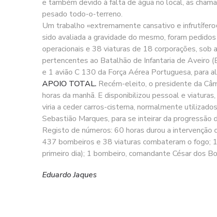
e também devido à falta de água no local, as chama
pesado todo-o-terreno.
Um trabalho «extremamente cansativo e infrutífero»
sido avaliada a gravidade do mesmo, foram pedidos 
operacionais e 38 viaturas de 18 corporações, sob
pertencentes ao Batalhão de Infantaria de Aveiro (
e 1 avião C 130 da Força Aérea Portuguesa, para al
APOIO TOTAL.
Recém-eleito, o presidente da Câma
horas da manhã. E disponibilizou pessoal e viaturas
viria a ceder carros-cisterna, normalmente utilizado
Sebastião Marques, para se inteirar da progressão 
Registo de números: 60 horas durou a intervenção 
437 bombeiros e 38 viaturas combateram o fogo; 18
primeiro dia); 1 bombeiro, comandante César dos B
Eduardo Jaques