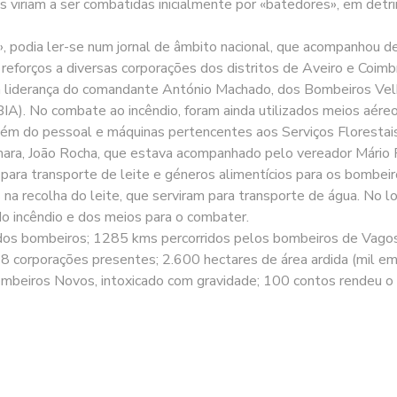
s viriam a ser combatidas inicialmente por «batedores», em det
, podia ler-se num jornal de âmbito nacional, que acompanhou des
reforços a diversas corporações dos distritos de Aveiro e Coim
 a liderança do comandante António Machado, dos Bombeiros Vel
BIA). No combate ao incêndio, foram ainda utilizados meios aére
ém do pessoal e máquinas pertencentes aos Serviços Florestais,
ra, João Rocha, que estava acompanhado pelo vereador Mário Pinh
, para transporte de leite e géneros alimentícios para os bombei
s na recolha do leite, que serviram para transporte de água. No 
do incêndio e dos meios para o combater.
dos bombeiros; 1285 kms percorridos pelos bombeiros de Vagos;
 corporações presentes; 2.600 hectares de área ardida (mil em
ombeiros Novos, intoxicado com gravidade; 100 contos rendeu o 