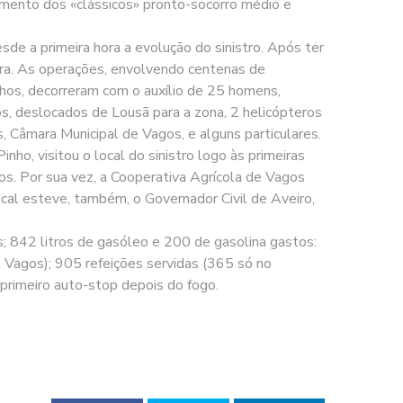
rimento dos «clássicos» pronto-socorro médio e
de a primeira hora a evolução do sinistro. Após ter
bra. As operações, envolvendo centenas de
hos, decorreram com o auxílio de 25 homens,
os, deslocados de Lousã para a zona, 2 helicópteros
 Câmara Municipal de Vagos, e alguns particulares.
o, visitou o local do sinistro logo às primeiras
ros. Por sua vez, a Cooperativa Agrícola de Vagos
local esteve, também, o Governador Civil de Aveiro,
 842 litros de gasóleo e 200 de gasolina gastos:
 Vagos); 905 refeições servidas (365 só no
primeiro auto-stop depois do fogo.