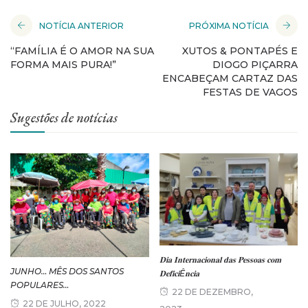
NOTÍCIA ANTERIOR
PRÓXIMA NOTÍCIA
“FAMÍLIA É O AMOR NA SUA
XUTOS & PONTAPÉS E
FORMA MAIS PURA!”
DIOGO PIÇARRA
ENCABEÇAM CARTAZ DAS
FESTAS DE VAGOS
Sugestões de notícias
𝐃𝐢𝐚 𝐈𝐧𝐭𝐞𝐫𝐧𝐚𝐜𝐢𝐨𝐧𝐚𝐥 𝐝𝐚𝐬 𝐏𝐞𝐬𝐬𝐨𝐚𝐬 𝐜𝐨𝐦
JUNHO… MÊS DOS SANTOS
𝐃𝐞𝐟𝐢𝐜𝐢Ê𝐧𝐜𝐢𝐚
POPULARES…
22 DE DEZEMBRO,
22 DE JULHO, 2022