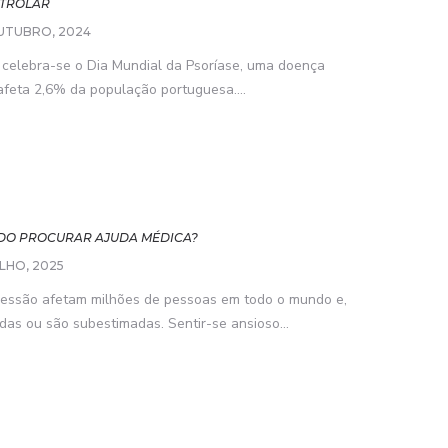
NTROLAR
UTUBRO, 2024
 celebra-se o Dia Mundial da Psoríase, uma doença
afeta 2,6% da população portuguesa....
DO PROCURAR AJUDA MÉDICA?
ULHO, 2025
ressão afetam milhões de pessoas em todo o mundo e,
as ou são subestimadas. Sentir-se ansioso...