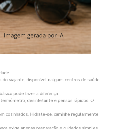
dade.
a do viajante, disponível nalguns centros de saúde,
ásico pode fazer a diferença:
ar, termómetro, desinfetante e pensos rápidos. O
bem cozinhados. Hidrate-se, caminhe regularmente
rança exige apenas preparação e cuidados simples.