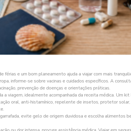
 férias e um bom planeamento ajuda a viajar com mais tranquili
ropa, informe-se sobre vacinas e cuidados específicos. A consult
cinação, prevenção de doenças e orientações práticas.
a a viagem, idealmente acompanhada da receita médica. Um kit b
ratação oral, anti-histamínico, repelente de insetos, protetor sol
e.
ngarrafada, evite gelo de origem duvidosa e escolha alimentos 
tação ou dor intensa, procure assistência médica. Viajar em segu