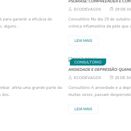
PSORÍASE: COMPREENDER E CO
ECODEVAGOS
29 DE O
 para garantir a eficácia do
Consultório No dia 29 de outubro
, alguns...
crónica inflamatória da pele que 
LEIA MAIS
CONSULTÓRIO
ANSIEDADE E DEPRESSÃO: QUAN
ECODEVAGOS
25 DE J
ombar, afeta uma grande parte da
Consultório A ansiedade e a dep
dos...
muitas vezes, passam despercebid
LEIA MAIS