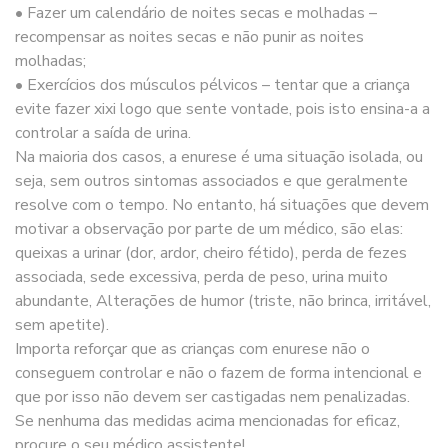
• Fazer um calendário de noites secas e molhadas –
recompensar as noites secas e não punir as noites
molhadas;
• Exercícios dos músculos pélvicos – tentar que a criança
evite fazer xixi logo que sente vontade, pois isto ensina-a a
controlar a saída de urina.
Na maioria dos casos, a enurese é uma situação isolada, ou
seja, sem outros sintomas associados e que geralmente
resolve com o tempo. No entanto, há situações que devem
motivar a observação por parte de um médico, são elas:
queixas a urinar (dor, ardor, cheiro fétido), perda de fezes
associada, sede excessiva, perda de peso, urina muito
abundante, Alterações de humor (triste, não brinca, irritável,
sem apetite).
Importa reforçar que as crianças com enurese não o
conseguem controlar e não o fazem de forma intencional e
que por isso não devem ser castigadas nem penalizadas.
Se nenhuma das medidas acima mencionadas for eficaz,
procure o seu médico assistente!