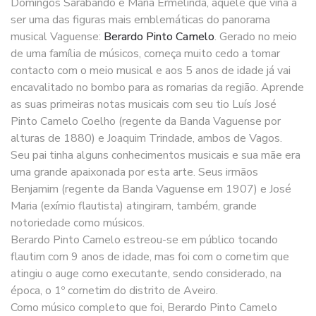
Domingos Sarabando e Maria Ermelinda, aquele que viria a
ser uma das figuras mais emblemáticas do panorama
musical Vaguense:
Berardo Pinto Camelo
. Gerado no meio
de uma família de músicos, começa muito cedo a tomar
contacto com o meio musical e aos 5 anos de idade já vai
encavalitado no bombo para as romarias da região. Aprende
as suas primeiras notas musicais com seu tio Luís José
Pinto Camelo Coelho (regente da Banda Vaguense por
alturas de 1880) e Joaquim Trindade, ambos de Vagos.
Seu pai tinha alguns conhecimentos musicais e sua mãe era
uma grande apaixonada por esta arte. Seus irmãos
Benjamim (regente da Banda Vaguense em 1907) e José
Maria (exímio flautista) atingiram, também, grande
notoriedade como músicos.
Berardo Pinto Camelo estreou-se em público tocando
flautim com 9 anos de idade, mas foi com o cornetim que
atingiu o auge como executante, sendo considerado, na
época, o 1º cornetim do distrito de Aveiro.
Como músico completo que foi, Berardo Pinto Camelo