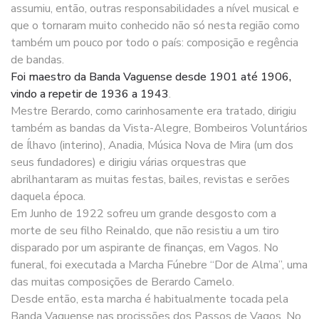
assumiu, então, outras responsabilidades a nível musical e
que o tornaram muito conhecido não só nesta região como
também um pouco por todo o país: composição e regência
de bandas.
Foi maestro da Banda Vaguense desde 1901 até 1906,
vindo a repetir de 1936 a 1943
.
Mestre Berardo, como carinhosamente era tratado, dirigiu
também as bandas da Vista-Alegre, Bombeiros Voluntários
de Ílhavo (interino), Anadia, Música Nova de Mira (um dos
seus fundadores) e dirigiu várias orquestras que
abrilhantaram as muitas festas, bailes, revistas e serões
daquela época.
Em Junho de 1922 sofreu um grande desgosto com a
morte de seu filho Reinaldo, que não resistiu a um tiro
disparado por um aspirante de finanças, em Vagos. No
funeral, foi executada a Marcha Fúnebre “Dor de Alma”, uma
das muitas composições de Berardo Camelo.
Desde então, esta marcha é habitualmente tocada pela
Banda Vaguense nas procissões dos Passos de Vagos. No