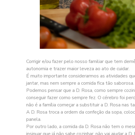
Corrigir e/ou fazer pelo nosso familiar que tem de
autonomia e trazer maior leveza ao ato de cuidar.
É muito importante considerarmos as atividades que 
jantar, mas nem sempre a comida fica tão saborosa. 
Podemos pensar que a D. Rosa, como sempre cozinho
conseguir fazer como sempre fez. O cérebro foi perd
não é a família começar a substituir a D. Rosa nas t
A D. Rosa troca a ordem da confeção da sopa, colo
panela.
Por outro lado, a comida da D. Rosa não tem o mes
insinuar que já não sabe cozinhar, não vai ajudar a