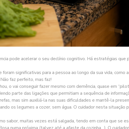
mência pode acelerar o seu declínio cognitivo. Há estratégias q
foram significativas para a pessoa ao longo da sua vida, como a D
Não faz perfeito, mas faz!
u, o vai conseguir fazer mesmo com demência, quase em “piloto
endo parte das ligações que permitiam a sequência de informaçõe
arefas, mas sim auxiliá-la nas suas dificuldades e mantê-la presen
cando os legumes a cozer, sem água. O cuidador nesta situação 
mo sabor, muitas vezes está salgada, tendo em conta que se es
 D. Rosa numa próxima (talvez até a afaste da cozinha…). O cuida