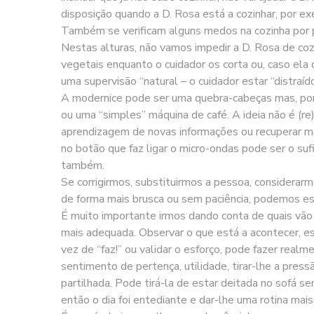
disposição quando a D. Rosa está a cozinhar, por e
Também se verificam alguns medos na cozinha por p
Nestas alturas, não vamos impedir a D. Rosa de coz
vegetais enquanto o cuidador os corta ou, caso ela 
uma supervisão “natural – o cuidador estar “distraído”
A modernice pode ser uma quebra-cabeças mas, por 
ou uma “simples” máquina de café. A ideia não é (r
aprendizagem de novas informações ou recuperar mem
no botão que faz ligar o micro-ondas pode ser o s
também.
Se corrigirmos, substituirmos a pessoa, considera
de forma mais brusca ou sem paciência, podemos es
É muito importante irmos dando conta de quais vão
mais adequada. Observar o que está a acontecer, es
vez de “faz!” ou validar o esforço, pode fazer rea
sentimento de pertença, utilidade, tirar-lhe a pres
partilhada. Pode tirá-la de estar deitada no sofá s
então o dia foi entediante e dar-lhe uma rotina mais 