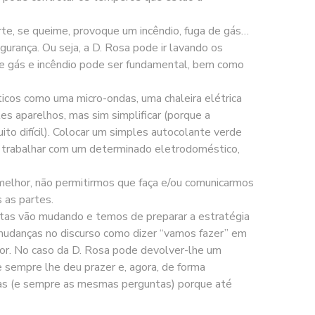
te, se queime, provoque um incêndio, fuga de gás…
urança. Ou seja, a D. Rosa pode ir lavando os
r de gás e incêndio pode ser fundamental, bem como
cos como uma micro-ondas, uma chaleira elétrica
s aparelhos, mas sim simplificar (porque a
o difícil). Colocar um simples autocolante verde
ra trabalhar com um determinado eletrodoméstico,
melhor, não permitirmos que faça e/ou comunicarmos
 as partes.
stas vão mudando e temos de preparar a estratégia
 mudanças no discurso como dizer “vamos fazer” em
ador. No caso da D. Rosa pode devolver-lhe um
e sempre lhe deu prazer e, agora, de forma
untas (e sempre as mesmas perguntas) porque até