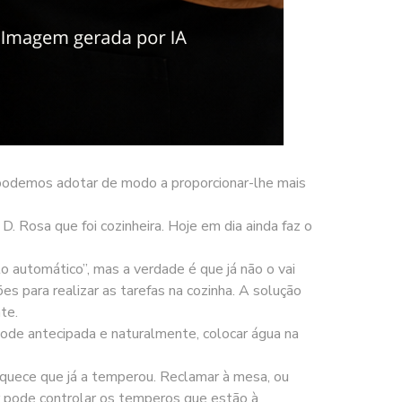
ue podemos adotar de modo a proporcionar-lhe mais
. Rosa que foi cozinheira. Hoje em dia ainda faz o
 automático”, mas a verdade é que já não o vai
s para realizar as tarefas na cozinha. A solução
te.
pode antecipada e naturalmente, colocar água na
quece que já a temperou. Reclamar à mesa, ou
dor pode controlar os temperos que estão à