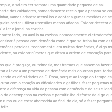
xemplo, o saleiro ter sempre uma quantidade pequena de sal.
arte dos cuidadores, nomeadamente receio que a pessoa se cor
inhar, vamos adaptar utensílios e adotar algumas medidas de seg
queira cortar, utilizar utensílios menos afiados. Colocar deteto
 a ler o jornal na cozinha.
outro lado, um auxílio na cozinha, nomeadamente eletrodomésti
e)ensinar à pessoa com demência como é que se trabalha com este
órias perdidas, teoricamente, em muitas demências, é algo muit
uficiente, ou colocar números que ditam a ordem de execução pa
rmos que é preguiça, ou teimosia, mostrarmos que sabemos fazer 
tar a levar a um processo de demência mais doloroso para todas
 sendo as dificuldades da D. Rosa, porque ao longo do tempo e
cutar com o coração as dificuldades e gatilhos, fazer pequenas
lmente a diferença na vida da pessoa com demência e do seu cuid
são do desempenho na cozinha e permitir-lhe disfrutar de algo qu
em rumo ou de estar aborrecida ao final do dia, só a fazer perg
feliz.