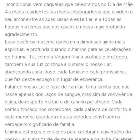
incondicional vem daquelas que celebramos no Dia de Mãe.
Às mães residentes, às mães colaboradoras que dividem o
seu amor entre as suas casas e este Lar, e a todas as
figuras maternas que nos guiam, o nosso mais profundo
agradecimento.
Essa essência materna ganha uma dimensão ainda mais
espiritual e profunda quando olhamos para as celebrações
de Fátima. Tal como a Virgem Maria acolheu e protegeu,
também a sua luz continua a iluminar o nosso Lar,
abençoando cada idoso, cada familiar e cada profissional
que faz deste espaço um lugar de esperança.
Falar do nosso Lar é falar de Família. Uma família que não
nasce apenas dos laços de sangue, mas sim da convivência
diária, do respeito mútuo e do carinho partilhado. Cada
sorriso trocado nos corredores, cada palavra de conforto e
cada memória guardada nestas paredes constroem o
verdadeiro significado de família.
Unimos esforços e corações para celebrar o aniversário do
nosso Lar, numa tarde de muita alegria e partilha. Celebrar