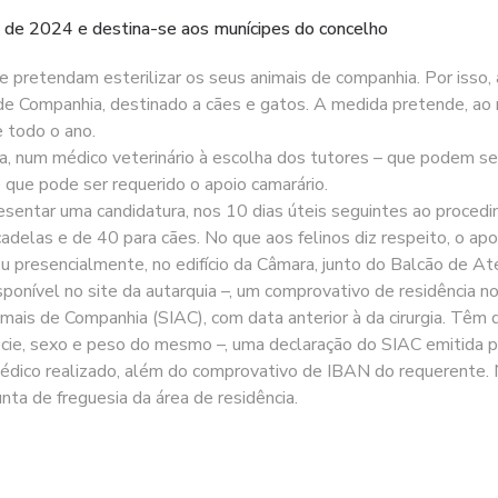
 de 2024 e destina-se aos munícipes do concelho
ue pretendam esterilizar os seus animais de companhia. Por isso
 de Companhia, destinado a cães e gatos. A medida pretende, ao
e todo o ano.
ita, num médico veterinário à escolha dos tutores – que podem s
 que pode ser requerido o apoio camarário.
presentar uma candidatura, nos 10 dias úteis seguintes ao proce
adelas e de 40 para cães. No que aos felinos diz respeito, o apo
 ou presencialmente, no edifício da Câmara, junto do Balcão de A
ponível no site da autarquia –, um comprovativo de residência no 
mais de Companhia (SIAC), com data anterior à da cirurgia. Têm
pécie, sexo e peso do mesmo –, uma declaração do SIAC emitida 
 médico realizado, além do comprovativo de IBAN do requerente. N
nta de freguesia da área de residência.