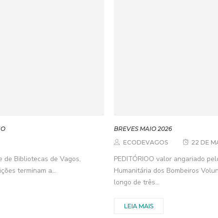
NO
BREVES MAIO 2026
ECODEVAGOS
22 DE M
e de Bibliotecas de Vagos,
PEDITÓRIOO valor angariado pelo 
ções terminam a...
Humanitária dos Bombeiros Volun
longo de três...
LEIA MAIS