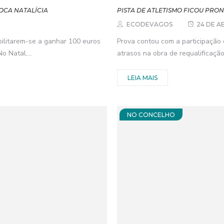
OCA NATALÍCIA
PISTA DE ATLETISMO FICOU PRO
ECODEVAGOS
24 DE AB
bilitarem-se a ganhar 100 euros
Prova contou com a participação 
o Natal,...
atrasos na obra de requalificação 
LEIA MAIS
NO CONCELHO