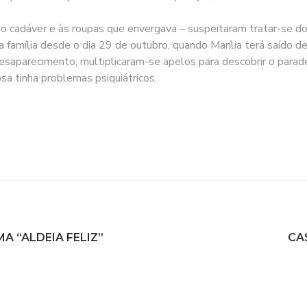
 do cadáver e às roupas que envergava – suspeitaram tratar-se do 
 família desde o dia 29 de outubro, quando Marília terá saído d
desaparecimento, multiplicaram-se apelos para descobrir o parade
sa tinha problemas psiquiátricos.
A “ALDEIA FELIZ”
CA