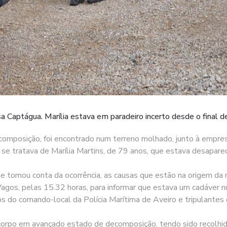
 Captágua. Marília estava em paradeiro incerto desde o final d
omposição, foi encontrado num terreno molhado, junto à empre
se tratava de Marília Martins, de 79 anos, que estava desapare
 tomou conta da ocorrência, as causas que estão na origem da 
Vagos, pelas 15.32 horas, para informar que estava um cadáver 
os do comando-local da Polícia Marítima de Aveiro e tripulante
 corpo em avançado estado de decomposição, tendo sido recolhi