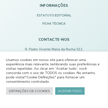
INFORMAÇÕES
ESTATUTO EDITORIAL
FICHA TÉCNICA
CONTACTE-NOS
R. Padre Vicente Maria da Rocha 512,
3840-453 Vagos, Portugal
Usamos cookies em nosso site para oferecer uma
+351 234 799 180
experiência mais relevante, lembrando suas preferências e
visitas repetidas. Ao clicar em “Aceitar tudo”, você
Chamada para rede fixa nacional
concorda com o uso de TODOS os cookies. No entanto,
pode visitar"Cookie Definições" para fornecer um
ECODEVAGOS@SCMVAGOS.EU
consentimento controlado.
CONTACTE-NOS
DEFINIÇÕES DE COOKIES
ACEITAR TUDO