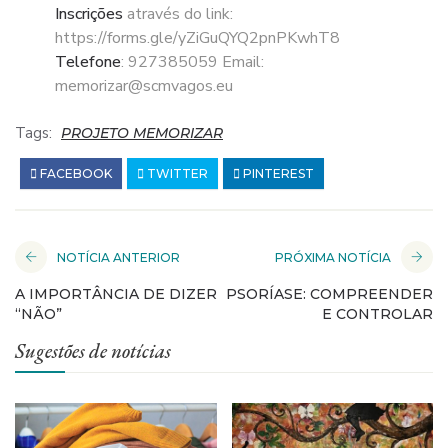
Inscrições
através do link:
https://forms.gle/yZiGuQYQ2pnPKwhT8
Telefone
: 927385059 Email:
memorizar@scmvagos.eu
Tags:
PROJETO MEMORIZAR
FACEBOOK
TWITTER
PINTEREST
NOTÍCIA ANTERIOR
PRÓXIMA NOTÍCIA
A IMPORTÂNCIA DE DIZER
PSORÍASE: COMPREENDER
“NÃO”
E CONTROLAR
Sugestões de notícias