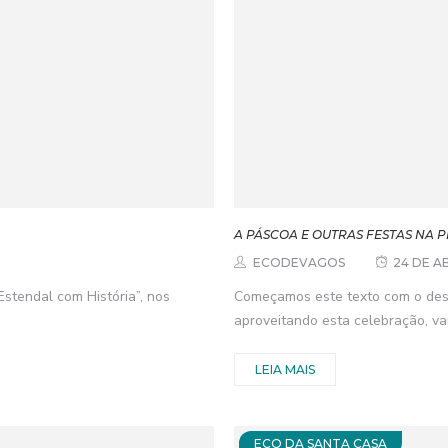
A PÁSCOA E OUTRAS FESTAS NA 
ECODEVAGOS
24 DE AB
Estendal com História”, nos
Começamos este texto com o dese
aproveitando esta celebração, va
LEIA MAIS
ECO DA SANTA CASA