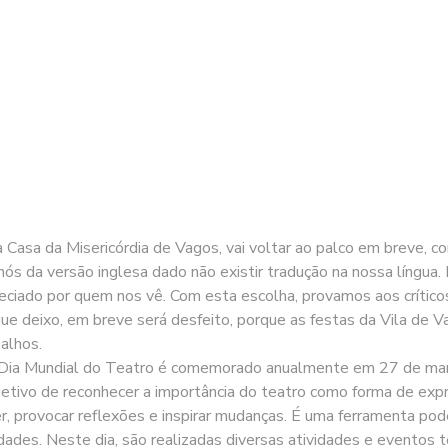
a Casa da Misericórdia de Vagos, vai voltar ao palco em breve,
nós da versão inglesa dado não existir tradução na nossa língua.
reciado por quem nos vê. Com esta escolha, provamos aos crític
e deixo, em breve será desfeito, porque as festas da Vila de Va
alhos.
ia Mundial do Teatro é comemorado anualmente em 27 de março.
etivo de reconhecer a importância do teatro como forma de expre
r, provocar reflexões e inspirar mudanças. É uma ferramenta pode
idades. Neste dia, são realizadas diversas atividades e eventos