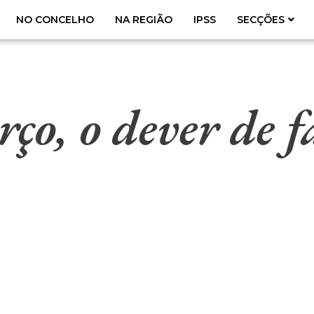
NO CONCELHO
NA REGIÃO
IPSS
SECÇÕES
ço, o dever de f