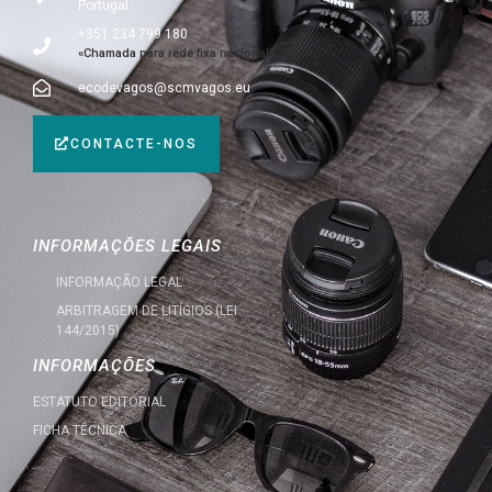
Portugal
+351 234 799 180
«Chamada para rede fixa nacional»
ecodevagos@scmvagos.eu
CONTACTE-NOS
INFORMAÇÕES LEGAIS
INFORMAÇÃO LEGAL
ARBITRAGEM DE LITÍGIOS (LEI
144/2015)
INFORMAÇÕES
ESTATUTO EDITORIAL
FICHA TÉCNICA