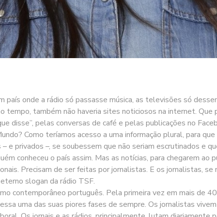
m país onde a rádio só passasse música, as televisões só dess
o tempo, também não haveria sites noticiosos na internet. Que
que disse”, pelas conversas de café e pelas publicações no Fa
 Mundo? Como teríamos acesso a uma informação plural, para que
 – e privados –, se soubessem que não seriam escrutinados e que
uém conheceu o país assim. Mas as notícias, para chegarem ao p
onais. Precisam de ser feitas por jornalistas. E os jornalistas, s
 eterno slogan da rádio TSF.
alismo contemporâneo português. Pela primeira vez em mais de 40
vessa uma das suas piores fases de sempre. Os jornalistas vivem
oral. Os jornais e as rádios, principalmente, lutam diariamente