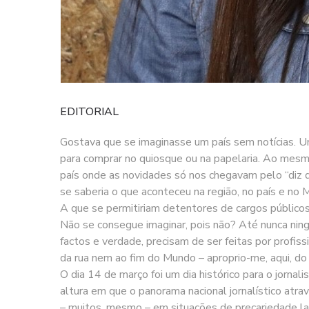
EDITORIAL
Gostava que se imaginasse um país sem notícias. U
para comprar no quiosque ou na papelaria. Ao mesm
país onde as novidades só nos chegavam pelo “diz 
se saberia o que aconteceu na região, no país e no
A que se permitiriam detentores de cargos públicos
Não se consegue imaginar, pois não? Até nunca ning
factos e verdade, precisam de ser feitas por profissi
da rua nem ao fim do Mundo – aproprio-me, aqui, do
O dia 14 de março foi um dia histórico para o jorn
altura em que o panorama nacional jornalístico atra
– muitos, mesmo – em situações de precariedade lab