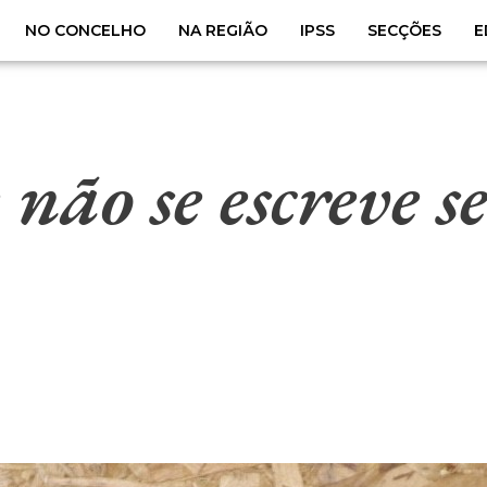
NO CONCELHO
NA REGIÃO
IPSS
SECÇÕES
E
 não se escreve 