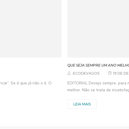
QUE SEJA SEMPRE UM ANO MELH
ECODEVAGOS
19 DE D
incar”. Se é que já não o é. O
EDITORIAL Desejo sempre, para m
melhor. Não se trata de insatisfaç
LEIA MAIS