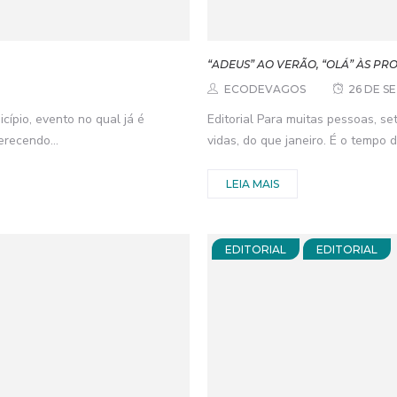
“ADEUS” AO VERÃO, “OLÁ” ÀS PR
ECODEVAGOS
26 DE S
cípio, evento no qual já é
Editorial Para muitas pessoas, s
erecendo...
vidas, do que janeiro. É o tempo de 
LEIA MAIS
EDITORIAL
EDITORIAL