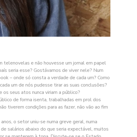
em telenovelas e não houvesse um jornal em papel
 país seria esse? Gostávamos de viver nele? Num
cebook – onde só consta a verdade de cada um? Como
 cada um de nós pudesse tirar as suas conclusões?
 os seus atos nunca viriam a público?
úblico de forma isenta, trabalhadas em prol dos
e não tiverem condições para as fazer, não vão ao fim
 anos, o setor uniu-se numa greve geral, numa
 de salários abaixo do que seria expectável, muitos
 por se manterem à tona. Discute-se se o Estado