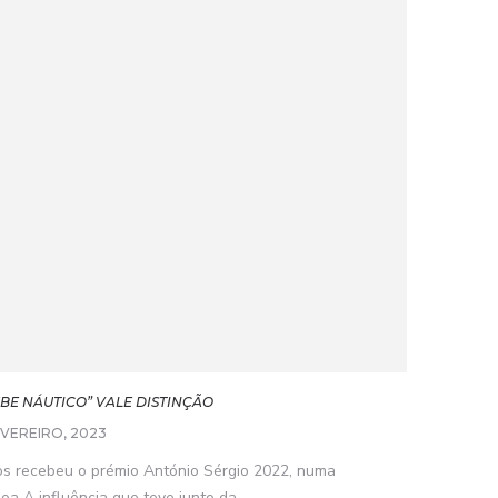
BE NÁUTICO” VALE DISTINÇÃO
EVEREIRO, 2023
s recebeu o prémio António Sérgio 2022, numa
oa A influência que teve junto da...