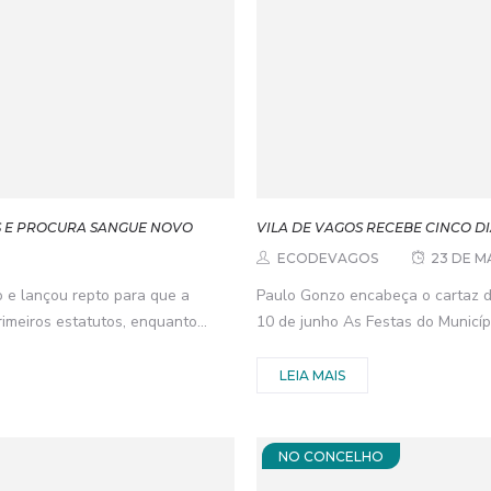
S E PROCURA SANGUE NOVO
VILA DE VAGOS RECEBE CINCO DI
ECODEVAGOS
23 DE M
o e lançou repto para que a
Paulo Gonzo encabeça o cartaz d
meiros estatutos, enquanto...
10 de junho As Festas do Municípi
LEIA MAIS
NO CONCELHO