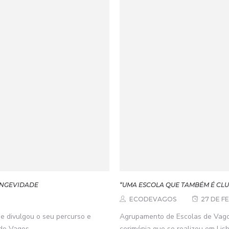
ONGEVIDADE
“UMA ESCOLA QUE TAMBÉM É CLU
ECODEVAGOS
27 DE F
e divulgou o seu percurso e
Agrupamento de Escolas de Vago
e Vagos,...
cerimónia que se realizou em Lisb