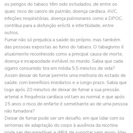
os perigos do tabaco têm sido estudados, de entre os
quais: risco de cancro de pulmão, doença cardíaca, AVC,
infeções respiratórias, doença pulmonares como a DPOC,
contribui para a disfunção eréctil e infertilidade, entre
outros.
Fumar não só prejudica a saúde do próprio, mas também
das pessoas expostas ao fumo do tabaco. O tabagismo é
atualmente reconhecido como a principal causa de morte,
doença e incapacidade evitável no mundo. Sabia que cada
cigarro consumido tira em média 5,5 minutos de vida?
Assim deixar de fumar permite uma melhoria do estado de
saúde, com benefícios imediatos e a longo prazo. Sabia que
logo após 20 minutos de deixar de fumar a sua pressão
arterial e frequência cardíaca voltam ao normal e que após
15 anos o risco de enfarte é semelhante ao de uma pessoa
não fumadora?
Deixar de fumar pode ser um desafio, em que lidar com os
sintomas de adaptação do corpo à ausência da nicotina
pode ser desagradável e difícil de suportar sem apoio. Mas