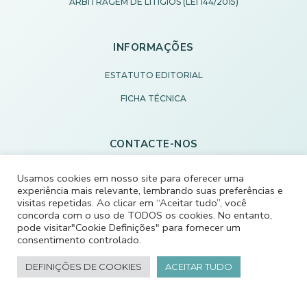
ARBITRAGEM DE LITÍGIOS (LEI 144/2015)
INFORMAÇÕES
ESTATUTO EDITORIAL
FICHA TÉCNICA
CONTACTE-NOS
R. Padre Vicente Maria da Rocha 512,
Usamos cookies em nosso site para oferecer uma
3840-453 Vagos, Portugal
experiência mais relevante, lembrando suas preferências e
visitas repetidas. Ao clicar em “Aceitar tudo”, você
+351 234 799 180
concorda com o uso de TODOS os cookies. No entanto,
pode visitar"Cookie Definições" para fornecer um
Chamada para rede fixa nacional
consentimento controlado.
ECODEVAGOS@SCMVAGOS.EU
DEFINIÇÕES DE COOKIES
ACEITAR TUDO
CONTACTE-NOS