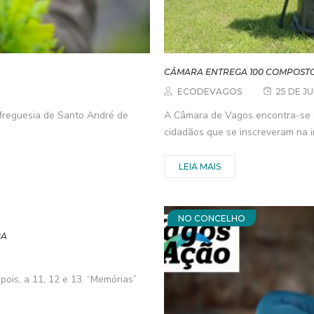
CÂMARA ENTREGA 100 COMPOST
ECODEVAGOS
25 DE J
 freguesia de Santo André de
A Câmara de Vagos encontra-se 
cidadãos que se inscreveram na i
LEIA MAIS
NO CONCELHO
RA
ois, a 11, 12 e 13. “Memórias”