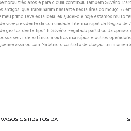
 demorou três anos e para o qual contribuiu também Silvério Mar
s antigos, que trabalharam bastante nesta área do moliço. A e
meu primo teve esta ideia, eu ajudei-o e hoje estamos muito feli
 vice-presidente da Comunidade Intermunicipal da Região de Av
 de gestos deste tipo”. E Silvério Regalado partilhou da opinião
ssa servir de estímulo a outros municípios e outros operadores
vaguense assinou com Natalino o contrato de doação, um momento
A VAGOS OS ROSTOS DA
S