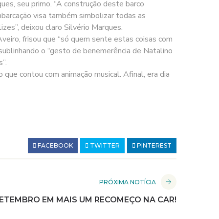
ques, seu primo. “A construção deste barco
mbarcação visa também simbolizar todas as
zes”, deixou claro Silvério Marques.
eiro, frisou que “só quem sente estas coisas com
, sublinhando o “gesto de benemerência de Natalino
”.
 que contou com animação musical. Afinal, era dia
FACEBOOK
TWITTER
PINTEREST
PRÓXIMA NOTÍCIA
ETEMBRO EM MAIS UM RECOMEÇO NA CAR!