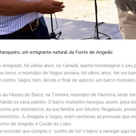
stanqueiro, um emigrante natural da Fonte de Angeão
emigrado, há vários anos, no Canadá, queria homenagear o seu pai
u turno, o município de Vagos ansiava, há vários anos, ter um bar
 sonho: Vagos tem, desde o final de agosto, um barco moliceiro
 ao Museu do Barco, na Torreira, município de Murtosa, onde tem
pintando os seus painéis. O barco moliceiro navegou, assim, pela r
como por elementos da sua família, por Silvério Regalado, pres
elementos. À chegada a Vagos, eram centenas as pessoas que e
Fonte de Angeão e Covão do Lobo.
ra recordar que cumpriu o “sonho de ter o barco a navegar aqui na