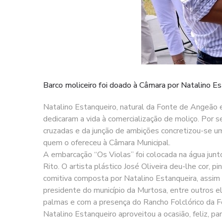
Barco moliceiro foi doado à Câmara por Natalino E
Natalino Estanqueiro, natural da Fonte de Angeão e 
dedicaram a vida à comercialização de moliço. Por se
cruzadas e da junção de ambições concretizou-se um
quem o ofereceu à Câmara Municipal.
A embarcação “Os Violas” foi colocada na água junto
Rito. O artista plástico José Oliveira deu-lhe cor, 
comitiva composta por Natalino Estanqueira, assim 
presidente do município da Murtosa, entre outros 
palmas e com a presença do Rancho Folclórico da 
Natalino Estanqueiro aproveitou a ocasião, feliz, pa