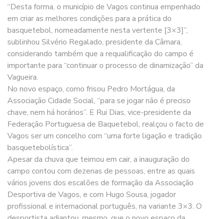
“Desta forma, o município de Vagos continua empenhado
em criar as melhores condições para a prática do
basquetebol, nomeadamente nesta vertente [3×3]”,
sublinhou Silvério Regalado, presidente da Câmara,
considerando também que a requalificação do campo é
importante para “continuar o processo de dinamização” da
Vagueira.
No novo espaço, como frisou Pedro Mortágua, da
Associação Cidade Social, “para se jogar não é preciso
chave, nem há horários”. E Rui Dias, vice-presidente da
Federação Portuguesa de Baquetebol, realçou o facto de
Vagos ser um concelho com “uma forte ligação e tradição
basquetebolística”.
Apesar da chuva que teimou em cair, a inauguração do
campo contou com dezenas de pessoas, entre as quais
vários jovens dos escalões de formação da Associação
Desportiva de Vagos, e com Hugo Sousa, jogador
profissional e internacional português, na variante 3×3. O
desportista adiantou, mesmo, que o novo espaço da