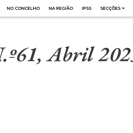
NO CONCELHO
NA REGIÃO
IPSS
SECÇÕES
.º61, Abril 202