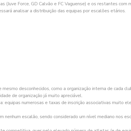
pas (Juve Force, GD Calvão e FC Vaguense) e os restantes com m
sará analisar a distribuição das equipas por escalões etários.
e mesmo desconhecidos, como a organização interna de cada clu
dade de organização já muito apreciável.
 equipas numerosas e taxas de inscrição associativas muito ele
em nenhum escalão, sendo considerado um nível mediano nos esc
e competitiva, quer pelo elevado número de atletas (e de equi