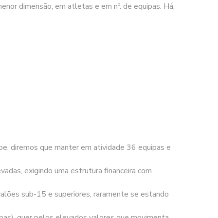
enor dimensão, em atletas e em nº. de equipas. Há,
be, diremos que manter em atividade 36 equipas e
vadas, exigindo uma estrutura financeira com
alões sub-15 e superiores, raramente se estando
pas), quer pelos elevados valores que movimenta