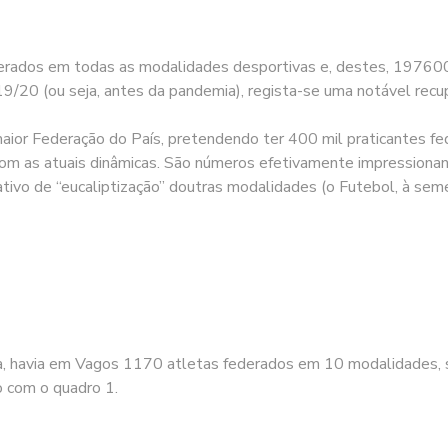
erados em todas as modalidades desportivas e, destes, 197600
/20 (ou seja, antes da pandemia), regista-se uma notável rec
aior Federação do País, pretendendo ter 400 mil praticantes fe
 com as atuais dinâmicas. São números efetivamente impressiona
ativo de “eucaliptização” doutras modalidades (o Futebol, à sem
a, havia em Vagos 1170 atletas federados em 10 modalidades, 
o com o quadro 1.