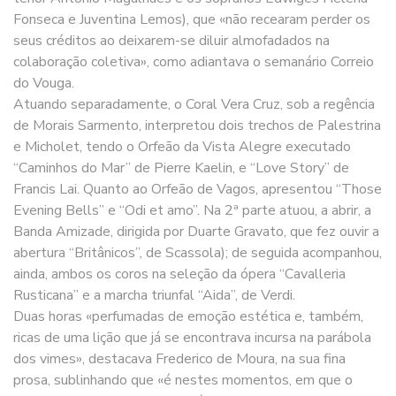
Fonseca e Juventina Lemos), que «não recearam perder os
seus créditos ao deixarem-se diluir almofadados na
colaboração coletiva», como adiantava o semanário Correio
do Vouga.
Atuando separadamente, o Coral Vera Cruz, sob a regência
de Morais Sarmento, interpretou dois trechos de Palestrina
e Micholet, tendo o Orfeão da Vista Alegre executado
“Caminhos do Mar” de Pierre Kaelin, e “Love Story” de
Francis Lai. Quanto ao Orfeão de Vagos, apresentou “Those
Evening Bells” e “Odi et amo”. Na 2ª parte atuou, a abrir, a
Banda Amizade, dirigida por Duarte Gravato, que fez ouvir a
abertura “Britânicos”, de Scassola); de seguida acompanhou,
ainda, ambos os coros na seleção da ópera “Cavalleria
Rusticana” e a marcha triunfal “Aida”, de Verdi.
Duas horas «perfumadas de emoção estética e, também,
ricas de uma lição que já se encontrava incursa na parábola
dos vimes», destacava Frederico de Moura, na sua fina
prosa, sublinhando que «é nestes momentos, em que o