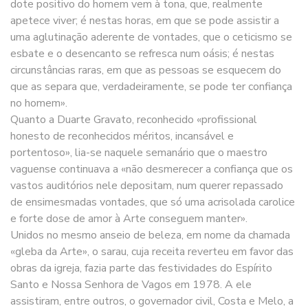
dote positivo do homem vem à tona, que, realmente
apetece viver; é nestas horas, em que se pode assistir a
uma aglutinação aderente de vontades, que o ceticismo se
esbate e o desencanto se refresca num oásis; é nestas
circunstâncias raras, em que as pessoas se esquecem do
que as separa que, verdadeiramente, se pode ter confiança
no homem».
Quanto a Duarte Gravato, reconhecido «profissional
honesto de reconhecidos méritos, incansável e
portentoso», lia-se naquele semanário que o maestro
vaguense continuava a «não desmerecer a confiança que os
vastos auditórios nele depositam, num querer repassado
de ensimesmadas vontades, que só uma acrisolada carolice
e forte dose de amor à Arte conseguem manter».
Unidos no mesmo anseio de beleza, em nome da chamada
«gleba da Arte», o sarau, cuja receita reverteu em favor das
obras da igreja, fazia parte das festividades do Espírito
Santo e Nossa Senhora de Vagos em 1978. A ele
assistiram, entre outros, o governador civil, Costa e Melo, a