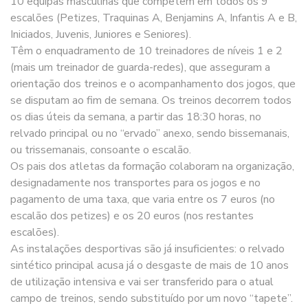
10 equipas masculinas que competem em todos os 9
escalões (Petizes, Traquinas A, Benjamins A, Infantis A e B,
Iniciados, Juvenis, Juniores e Seniores).
Têm o enquadramento de 10 treinadores de níveis 1 e 2
(mais um treinador de guarda-redes), que asseguram a
orientação dos treinos e o acompanhamento dos jogos, que
se disputam ao fim de semana. Os treinos decorrem todos
os dias úteis da semana, a partir das 18:30 horas, no
relvado principal ou no “ervado” anexo, sendo bissemanais,
ou trissemanais, consoante o escalão.
Os pais dos atletas da formação colaboram na organização,
designadamente nos transportes para os jogos e no
pagamento de uma taxa, que varia entre os 7 euros (no
escalão dos petizes) e os 20 euros (nos restantes
escalões).
As instalações desportivas são já insuficientes: o relvado
sintético principal acusa já o desgaste de mais de 10 anos
de utilização intensiva e vai ser transferido para o atual
campo de treinos, sendo substituído por um novo “tapete”.