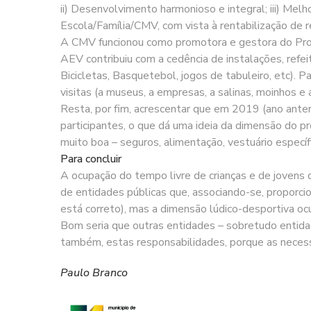
ii) Desenvolvimento harmonioso e integral; iii) Melhori
Escola/Família/CMV, com vista à rentabilização de r
A CMV funcionou como promotora e gestora do Proj
AEV contribuiu com a cedência de instalações, refe
Bicicletas, Basquetebol, jogos de tabuleiro, etc). Pa
visitas (a museus, a empresas, a salinas, moinhos e 
Resta, por fim, acrescentar que em 2019 (ano ant
participantes, o que dá uma ideia da dimensão do p
muito boa – seguros, alimentação, vestuário específ
Para concluir
A ocupação do tempo livre de crianças e de jovens
de entidades públicas que, associando-se, proporci
está correto), mas a dimensão lúdico-desportiva o
Bom seria que outras entidades – sobretudo entid
também, estas responsabilidades, porque as necess
Paulo Branco