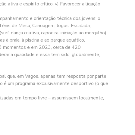
ão ativa e espírito crítico; v) Favorecer a ligação
panhamento e orientação técnica dos jovens; o
 (Ténis de Mesa, Canoagem, Jogos, Escalada,
rf, dança criativa, capoeira, iniciação ao mergulho),
s à praia, à piscina e ao parque aquático.
os 3 momentos e em 2023, cerca de 420
derar a qualidade e essa tem sido, globalmente,
obal que, em Vagos, apenas tem resposta por parte
não é um programa exclusivamente desportivo (o que
lizadas em tempo livre – assumissem localmente,