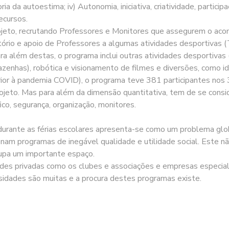
a da autoestima; iv) Autonomia, iniciativa, criatividade, participaç
ecursos.
eto, recrutando Professores e Monitores que assegurem o acom
itório e apoio de Professores a algumas atividades desportivas
ra além destas, o programa inclui outras atividades desportivas (su
azenhas), robótica e visionamento de filmes e diversões, como ida
erior à pandemia COVID), o programa teve 381 participantes n
rojeto. Mas para além da dimensão quantitativa, tem de se consi
ico, segurança, organização, monitores.
 durante as férias escolares apresenta-se como um problema gl
onam programas de inegável qualidade e utilidade social. Este 
cupa um importante espaço.
ades privadas como os clubes e associações e empresas especia
idades são muitas e a procura destes programas existe.