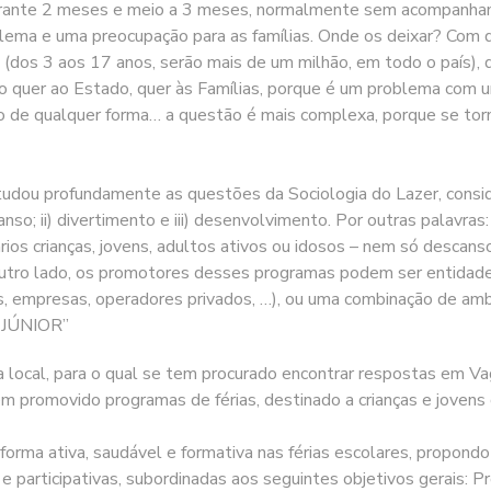
urante 2 meses e meio a 3 meses, normalmente sem acompanhamen
blema e uma preocupação para as famílias. Onde os deixar? Com 
 (dos 3 aos 17 anos, serão mais de um milhão, em todo o país),
to quer ao Estado, quer às Famílias, porque é um problema com
mpo de qualquer forma… a questão é mais complexa, porque se to
udou profundamente as questões da Sociologia do Lazer, consid
so; ii) divertimento e iii) desenvolvimento. Por outras palavra
rios crianças, jovens, adultos ativos ou idosos – nem só descan
utro lado, os promotores desses programas podem ser entidades
Ss, empresas, operadores privados, …), ou uma combinação de am
 JÚNIOR”
ocal, para o qual se tem procurado encontrar respostas em V
 promovido programas de férias, destinado a crianças e jovens 
rma ativa, saudável e formativa nas férias escolares, propondo
 e participativas, subordinadas aos seguintes objetivos gerais: 