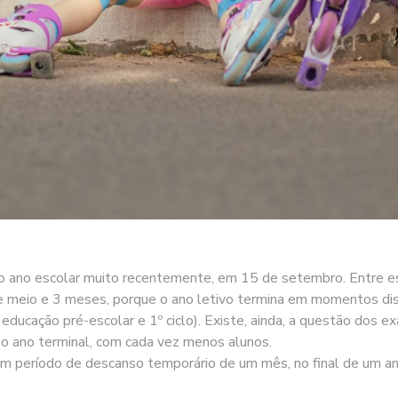
ovo ano escolar muito recentemente, em 15 de setembro. Entre e
e meio e 3 meses, porque o ano letivo termina em momentos disti
educação pré-escolar e 1º ciclo). Existe, ainda, a questão dos e
 o ano terminal, com cada vez menos alunos.
um período de descanso temporário de um mês, no final de um ano