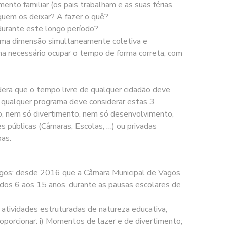
to familiar (os pais trabalham e as suas férias,
quem os deixar? A fazer o quê?
 durante este longo período?
 uma dimensão simultaneamente coletiva e
rna necessário ocupar o tempo de forma correta, com
era que o tempo livre de qualquer cidadão deve
s: qualquer programa deve considerar estas 3
so, nem só divertimento, nem só desenvolvimento,
 públicas (Câmaras, Escolas, …) ou privadas
bas.
agos: desde 2016 que a Câmara Municipal de Vagos
dos 6 aos 15 anos, durante as pausas escolares de
 atividades estruturadas de natureza educativa,
Proporcionar: i) Momentos de lazer e de divertimento;