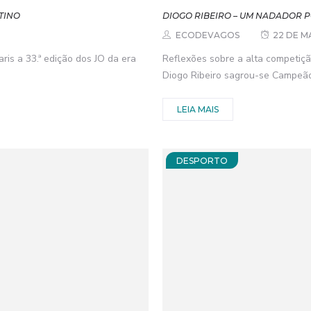
TINO
DIOGO RIBEIRO – UM NADADOR
ECODEVAGOS
22 DE M
is a 33.ª edição dos JO da era
Reflexões sobre a alta competiç
Diogo Ribeiro sagrou-se Campeão
LEIA MAIS
DESPORTO