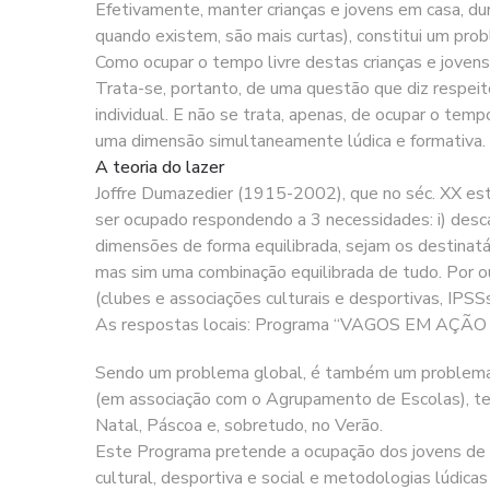
Efetivamente, manter crianças e jovens em casa, d
quando existem, são mais curtas), constitui um pro
Como ocupar o tempo livre destas crianças e jovens
Trata-se, portanto, de uma questão que diz respei
individual. E não se trata, apenas, de ocupar o te
uma dimensão simultaneamente lúdica e formativa.
A teoria do lazer
Joffre Dumazedier (1915-2002), que no séc. XX est
ser ocupado respondendo a 3 necessidades: i) descan
dimensões de forma equilibrada, sejam os destinatá
mas sim uma combinação equilibrada de tudo. Por o
(clubes e associações culturais e desportivas, IPS
As respostas locais: Programa “VAGOS EM AÇÃO
Sendo um problema global, é também um problema l
(em associação com o Agrupamento de Escolas), tem
Natal, Páscoa e, sobretudo, no Verão.
Este Programa pretende a ocupação dos jovens de fo
cultural, desportiva e social e metodologias lúdicas