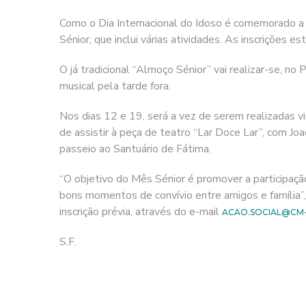
Como o Dia Internacional do Idoso é comemorado a 
Sénior, que inclui várias atividades. As inscrições 
O já tradicional “Almoço Sénior” vai realizar-se, n
musical pela tarde fora.
Nos dias 12 e 19, será a vez de serem realizadas v
de assistir à peça de teatro “Lar Doce Lar”, com J
passeio ao Santuário de Fátima.
“O objetivo do Mês Sénior é promover a participaçã
bons momentos de convívio entre amigos e família”, 
inscrição prévia, através do e-mail
ACAO.SOCIAL@CM
S.F.