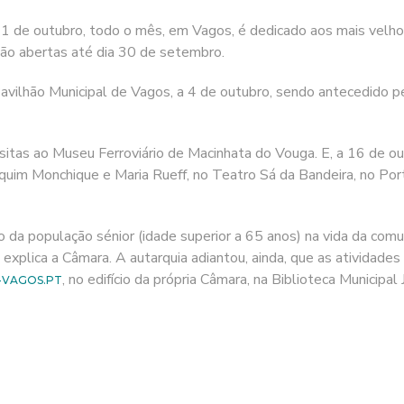
1 de outubro, todo o mês, em Vagos, é dedicado aos mais velhos
estão abertas até dia 30 de setembro.
o Pavilhão Municipal de Vagos, a 4 de outubro, sendo antecedido 
isitas ao Museu Ferroviário de Macinhata do Vouga. E, a 16 de o
oaquim Monchique e Maria Rueff, no Teatro Sá da Bandeira, no Po
o da população sénior (idade superior a 65 anos) na vida da co
explica a Câmara. A autarquia adiantou, ainda, que as atividades
, no edifício da própria Câmara, na Biblioteca Municip
-VAGOS.PT