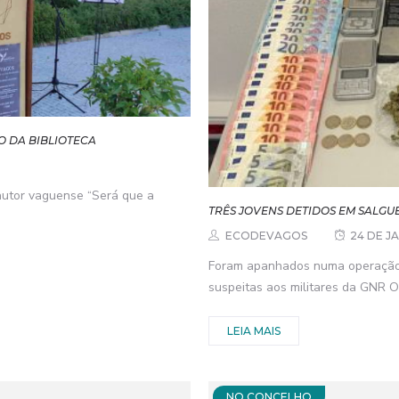
 DA BIBLIOTECA
 autor vaguense “Será que a
TRÊS JOVENS DETIDOS EM SALGU
ECODEVAGOS
24 DE J
Foram apanhados numa operação d
suspeitas aos militares da GNR O
LEIA MAIS
NO CONCELHO