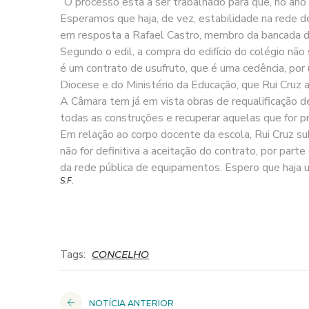
“O processo está a ser trabalhado para que, no ano
Esperamos que haja, de vez, estabilidade na rede d
em resposta a Rafael Castro, membro da bancada 
Segundo o edil, a compra do edifício do colégio não 
é um contrato de usufruto, que é uma cedência, por u
Diocese e do Ministério da Educação, que Rui Cruz ac
A Câmara tem já em vista obras de requalificação 
todas as construções e recuperar aquelas que for prec
Em relação ao corpo docente da escola, Rui Cruz su
não for definitiva a aceitação do contrato, por part
da rede pública de equipamentos. Espero que haja u
S.F.
Tags:
CONCELHO
NOTÍCIA ANTERIOR