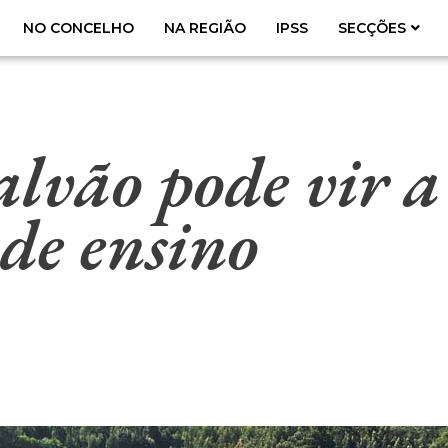
NO CONCELHO
NA REGIÃO
IPSS
SECÇÕES
alvão pode vir a
 de ensino