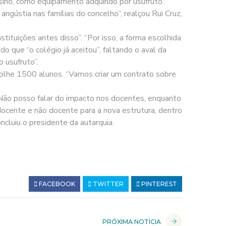
sino, como equipamento adquirido por usufruto.
gústia nas famílias do concelho”, realçou Rui Cruz,
tituições antes disso”. “Por isso, a forma escolhida
o que “o colégio já aceitou”, faltando o aval da
o usufruto”.
colhe 1500 alunos. “Vamos criar um contrato sobre
 “Não posso falar do impacto nos docentes, enquanto
o docente e não docente para a nova estrutura, dentro
cluiu o presidente da autarquia.
FACEBOOK
TWITTER
PINTEREST
PRÓXIMA NOTÍCIA