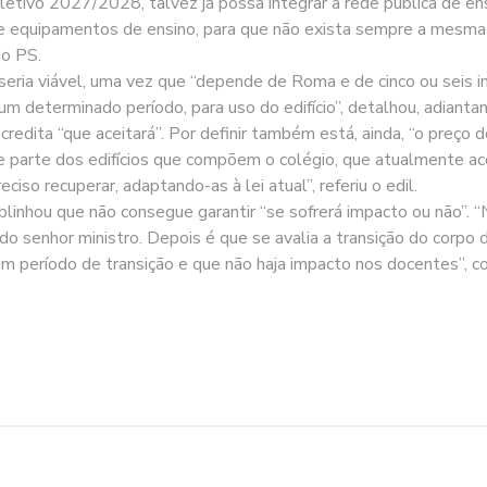
 letivo 2027/2028, talvez já possa integrar a rede pública de en
e equipamentos de ensino, para que não exista sempre a mesma an
do PS.
seria viável, uma vez que “depende de Roma e de cinco ou seis ins
m determinado período, para uso do edifício”, detalhou, adiantand
redita “que aceitará”. Por definir também está, ainda, “o preço d
de parte dos edifícios que compõem o colégio, que atualmente a
iso recuperar, adaptando-as à lei atual”, referiu o edil.
blinhou que não consegue garantir “se sofrerá impacto ou não”.
e do senhor ministro. Depois é que se avalia a transição do corp
m período de transição e que não haja impacto nos docentes”, con