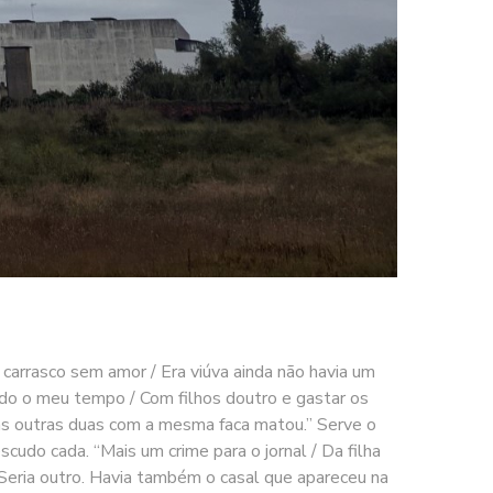
arrasco sem amor / Era viúva ainda não havia um
do o meu tempo / Com filhos doutro e gastar os
 e as outras duas com a mesma faca matou.” Serve o
do cada. “Mais um crime para o jornal / Da filha
” Seria outro. Havia também o casal que apareceu na