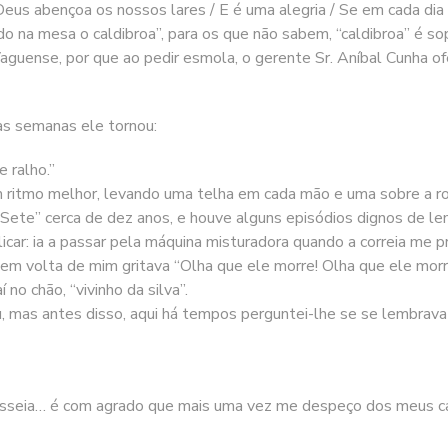
Deus abençoa os nossos lares / E é uma alegria / Se em cada dia 
 na mesa o caldibroa”, para os que não sabem, “caldibroa” é sopa
 Vaguense, por que ao pedir esmola, o gerente Sr. Aníbal Cunha 
as semanas ele tornou:
 ralho.”
m ritmo melhor, levando uma telha em cada mão e uma sobre a ro
e Sete” cerca de dez anos, e houve alguns episódios dignos de l
car: ia a passar pela máquina misturadora quando a correia me p
do em volta de mim gritava “Olha que ele morre! Olha que ele mo
 no chão, “vivinho da silva”.
nou, mas antes disso, aqui há tempos perguntei-lhe se se lembra
asseia… é com agrado que mais uma vez me despeço dos meus ca