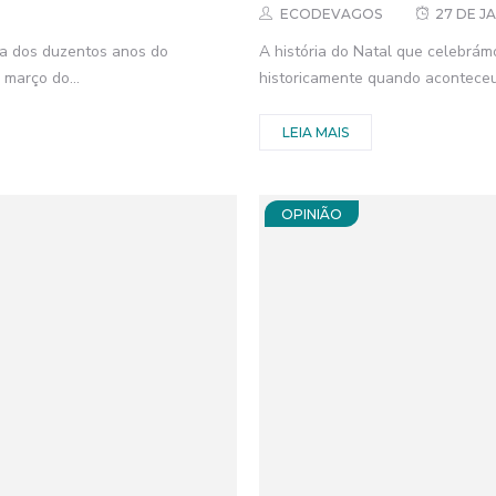
ECODEVAGOS
27 DE J
ca dos duzentos anos do
A história do Natal que celebrám
março do...
historicamente quando aconteceu
LEIA MAIS
OPINIÃO