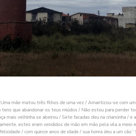
/ Uma mãe matou três filhos de uma vez / Amantizou-se com um c
 tens que abandonar os teus miúdos / Não estou para perder to
ança mais velhinha se abeirou / Sete facadas deu na criancinha /
ente, estes eram vendidos de mão em mão pela vila a meio escu
felicidade / com quinze anos de idade / sua honra deu a um cão.