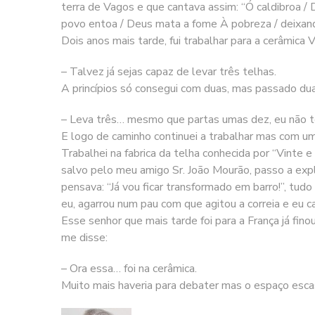
terra de Vagos e que cantava assim: “Ó caldibroa / 
povo entoa / Deus mata a fome À pobreza / deixando
Dois anos mais tarde, fui trabalhar para a cerâmica
– Talvez já sejas capaz de levar três telhas.
A princípios só consegui com duas, mas passado du
– Leva três… mesmo que partas umas dez, eu não te
E logo de caminho continuei a trabalhar mas com u
Trabalhei na fabrica da telha conhecida por “Vinte 
salvo pelo meu amigo Sr. João Mourão, passo a expli
pensava: “Já vou ficar transformado em barro!”, tu
eu, agarrou num pau com que agitou a correia e eu caí
Esse senhor que mais tarde foi para a França já fi
me disse:
– Ora essa… foi na cerâmica.
Muito mais haveria para debater mas o espaço esc