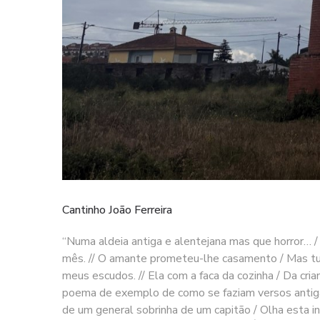
Cantinho João Ferreira
“Numa aldeia antiga e alentejana mas que horror… 
mês. // O amante prometeu-lhe casamento / Mas tu
meus escudos. // Ela com a faca da cozinha / Da cri
poema de exemplo de como se faziam versos antigam
de um general sobrinha de um capitão / Olha esta in