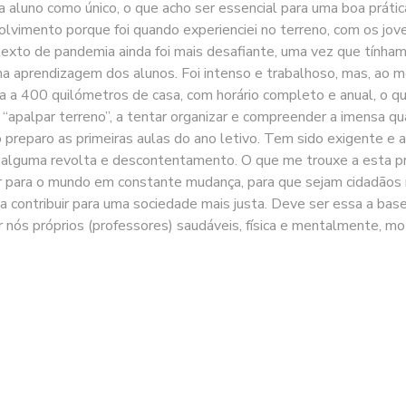
 aluno como único, o que acho ser essencial para uma boa prátic
lvimento porque foi quando experienciei no terreno, com os jove
to de pandemia ainda foi mais desafiante, uma vez que tínhamo
s na aprendizagem dos alunos. Foi intenso e trabalhoso, mas, ao 
 400 quilómetros de casa, com horário completo e anual, o qu
a “apalpar terreno”, a tentar organizar e compreender a imensa 
to preparo as primeiras aulas do ano letivo. Tem sido exigente e
alguma revolta e descontentamento. O que me trouxe a esta profi
 para o mundo em constante mudança, para que sejam cidadãos res
a contribuir para uma sociedade mais justa. Deve ser essa a ba
ós próprios (professores) saudáveis, física e mentalmente, moti