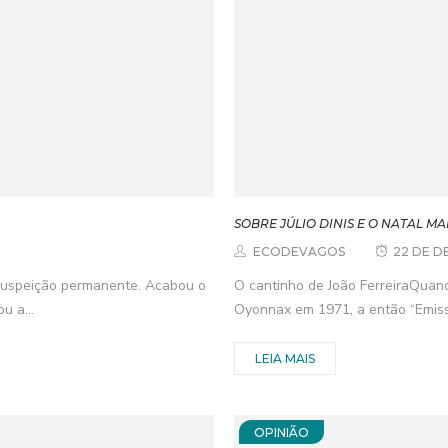
SOBRE JÚLIO DINIS E O NATAL MA
ECODEVAGOS
22 DE D
suspeição permanente. Acabou o
O cantinho de João FerreiraQuand
u a...
Oyonnax em 1971, a então “Emisso
LEIA MAIS
OPINIÃO