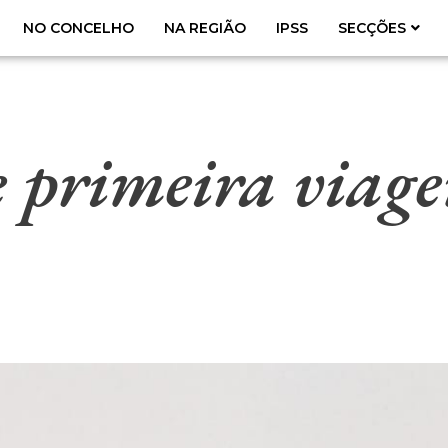
NO CONCELHO
NA REGIÃO
IPSS
SECÇÕES
e primeira viag