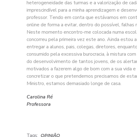
heterogeneidade das turmas e a valorização de cada
imprescindível para a minha aprendizagem e desenvo
professor. Tendo em conta que estávamos em contex
online de forma a evitar, dentro do possível, falha
Neste momento encontro-me colocada numa escola a
concorreu pela primeira vez este ano. Ainda estou 
entregar a alunos, pais, colegas, diretores, enquan
consumido pela excessiva burocracia, à mistura com 
do desenvolvimento de tantos jovens, de os alertar
motivados a fazerem algo de bom com a sua vida e 
concretizar o que pretendemos precisamos de estar n
Ministro, estamos demasiado longe de casa.
Carolina Ré
Professora
Tags:
OPINIÃO