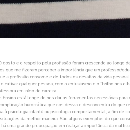
 gosto e o respeito pela profissão foram crescendo ao longo de
es que me fizeram perceber a importância que um professor/educ
que a profissão consome e de todos os desafios da vida pessoa
e cativar qualquer pessoa, com o entusiasmo e o “brilho nos olh
essora em início de carreira.
 de Ensino está longe de nos dar as ferramentas necessárias para
omplicação burocrática que nos desvia e desconcentra do que re
tiva à psicologia infantil ou psicologia comportamental, a fim
s situações da melhor maneira. São alguns exemplos do que cons
que há uma grande preocupação em realçar a importância da multic