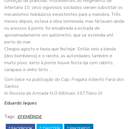
confeção de pranchas. Procedentes do Regimento de
Infantaria 10, cinco vigorosos soldados vieram substituir os
mecanismos hidráulicos inexistentes para a manobra. Três
meses depois, estava a obra terminada, mas faltavam ainda
os acessos à ponte: foi ensaibrada a estrada de
aproximadamente um quilómetro, que se estendia até
perto do mar.
Chegou agosto e havia que festejar. Então veio a banda
[dos bombeiros] e o rancho, as autoridades também e
muito povo. Junto à ponte houve festa rija com cabrito,
carapaus e vinho tinto …
Com base na publicação do Cap. Fragata Alberto Faria dos
Santos
In Revista da Armada N.O 68/maio 1977/ano VI
Eduardo Jaques
Tags:
EFEMÉRIDE
FACEBOOK
TWITTER
PINTEREST