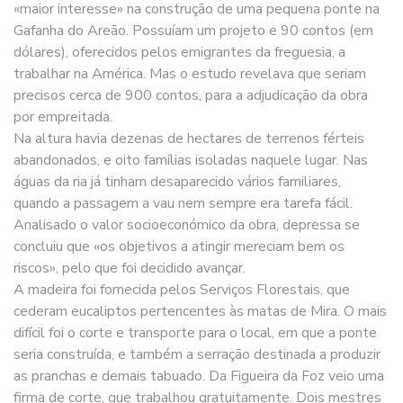
«maior interesse» na construção de uma pequena ponte na
Gafanha do Areão. Possuíam um projeto e 90 contos (em
dólares), oferecidos pelos emigrantes da freguesia, a
trabalhar na América. Mas o estudo revelava que seriam
precisos cerca de 900 contos, para a adjudicação da obra
por empreitada.
Na altura havia dezenas de hectares de terrenos férteis
abandonados, e oito famílias isoladas naquele lugar. Nas
águas da ria já tinham desaparecido vários familiares,
quando a passagem a vau nem sempre era tarefa fácil.
Analisado o valor socioeconómico da obra, depressa se
concluiu que «os objetivos a atingir mereciam bem os
riscos», pelo que foi decidido avançar.
A madeira foi fornecida pelos Serviços Florestais, que
cederam eucaliptos pertencentes às matas de Mira. O mais
difícil foi o corte e transporte para o local, em que a ponte
seria construída, e também a serração destinada a produzir
as pranchas e demais tabuado. Da Figueira da Foz veio uma
firma de corte, que trabalhou gratuitamente. Dois mestres