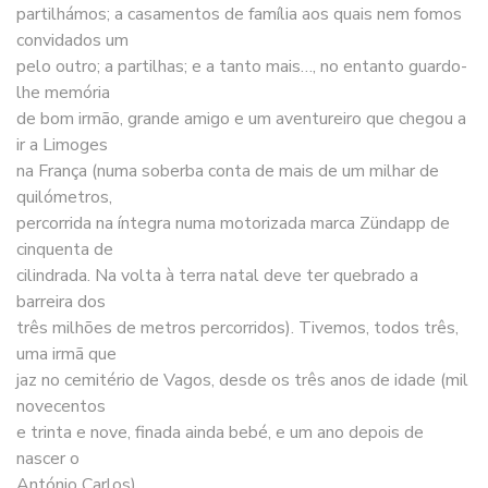
partilhámos; a casamentos de família aos quais nem fomos
convidados um
pelo outro; a partilhas; e a tanto mais…, no entanto guardo-
lhe memória
de bom irmão, grande amigo e um aventureiro que chegou a
ir a Limoges
na França (numa soberba conta de mais de um milhar de
quilómetros,
percorrida na íntegra numa motorizada marca Zündapp de
cinquenta de
cilindrada. Na volta à terra natal deve ter quebrado a
barreira dos
três milhões de metros percorridos). Tivemos, todos três,
uma irmã que
jaz no cemitério de Vagos, desde os três anos de idade (mil
novecentos
e trinta e nove, finada ainda bebé, e um ano depois de
nascer o
António Carlos).