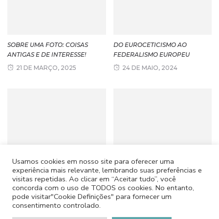
SOBRE UMA FOTO: COISAS
DO EUROCETICISMO AO
ANTIGAS E DE INTERESSE!
FEDERALISMO EUROPEU
21 DE MARÇO, 2025
24 DE MAIO, 2024
Usamos cookies em nosso site para oferecer uma
UMA CASA COM MAIS DE
A SANTA CASA…
experiência mais relevante, lembrando suas preferências e
SESSENTA ANOS
23 DE SETEMBRO, 2022
visitas repetidas. Ao clicar em “Aceitar tudo”, você
concorda com o uso de TODOS os cookies. No entanto,
27 DE JUNHO, 2025
pode visitar"Cookie Definições" para fornecer um
consentimento controlado.