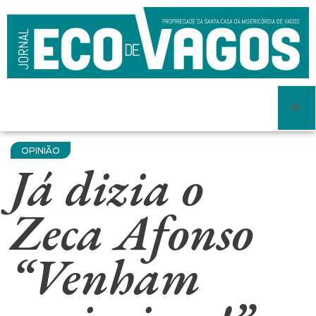
OPINIÃO
Já dizia o
Zeca Afonso
“Venham