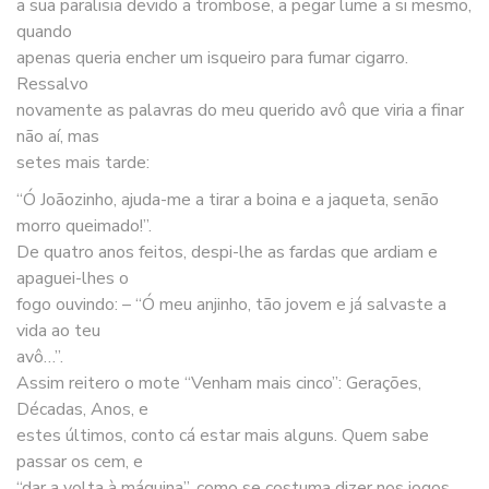
a sua paralisia devido a trombose, a pegar lume a si mesmo,
quando
apenas queria encher um isqueiro para fumar cigarro.
Ressalvo
novamente as palavras do meu querido avô que viria a finar
não aí, mas
setes mais tarde:
“Ó Joãozinho, ajuda-me a tirar a boina e a jaqueta, senão
morro queimado!”.
De quatro anos feitos, despi-lhe as fardas que ardiam e
apaguei-lhes o
fogo ouvindo: – “Ó meu anjinho, tão jovem e já salvaste a
vida ao teu
avô…”.
Assim reitero o mote “Venham mais cinco”: Gerações,
Décadas, Anos, e
estes últimos, conto cá estar mais alguns. Quem sabe
passar os cem, e
“dar a volta à máquina”, como se costuma dizer nos jogos