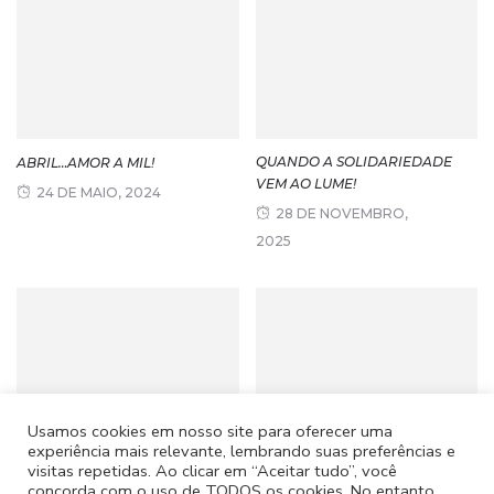
QUANDO A SOLIDARIEDADE
ABRIL…AMOR A MIL!
VEM AO LUME!
24 DE MAIO, 2024
28 DE NOVEMBRO,
2025
Usamos cookies em nosso site para oferecer uma
experiência mais relevante, lembrando suas preferências e
CARNAVAL NO CSPC
II CAMINHADA SOLIDÁRIA
visitas repetidas. Ao clicar em “Aceitar tudo”, você
concorda com o uso de TODOS os cookies. No entanto,
27 DE MARÇO, 2026
23 DE JUNHO, 2023