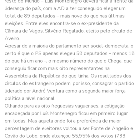
resto do Mundo – Luís Montenegro deverá ficar à frente da
liderança do país, com a AD a ter conseguido eleger um
total de 89 deputados – mais nove do que nas últimas
eleições. Entre eles encontra-se o ex-presidente da
Câmara de Vagos, Silvério Regalado, eleito pelo círculo de
Aveiro.
Apesar de a maioria do parlamento ser social-democrata, o
certo é que o PS apenas elegeu 58 deputados – menos 18
do que há um ano –, o mesmo número do que o Chega, que
conseguiu ficar com mais oito representantes na
Assembleia da República do que tinha. Os resultados dos
círculos do estrangeiro podem, por isso, consagrar o partido
liderado por André Ventura como a segunda maior força
política a nível nacional.
Olhando para as oito freguesias vaguenses, a coligação
encabeçada por Luís Montenegro ficou em primeiro lugar
em todas. Mas aquela onde foi a preferência de maior
percentagem de eleitores voltou a ser Fonte de Angeão e
Covão do Lobo, onde alcançou 55,95% dos votos (733