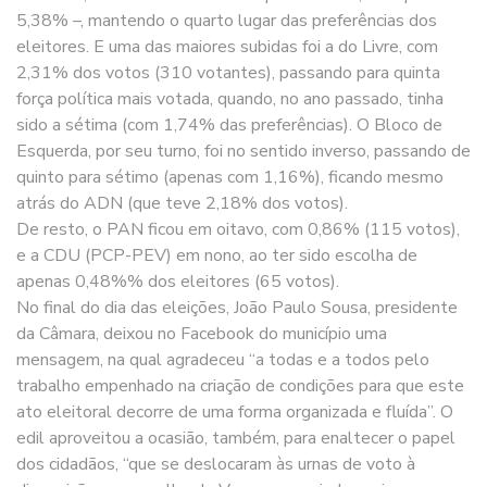
5,38% –, mantendo o quarto lugar das preferências dos
eleitores. E uma das maiores subidas foi a do Livre, com
2,31% dos votos (310 votantes), passando para quinta
força política mais votada, quando, no ano passado, tinha
sido a sétima (com 1,74% das preferências). O Bloco de
Esquerda, por seu turno, foi no sentido inverso, passando de
quinto para sétimo (apenas com 1,16%), ficando mesmo
atrás do ADN (que teve 2,18% dos votos).
De resto, o PAN ficou em oitavo, com 0,86% (115 votos),
e a CDU (PCP-PEV) em nono, ao ter sido escolha de
apenas 0,48%% dos eleitores (65 votos).
No final do dia das eleições, João Paulo Sousa, presidente
da Câmara, deixou no Facebook do município uma
mensagem, na qual agradeceu “a todas e a todos pelo
trabalho empenhado na criação de condições para que este
ato eleitoral decorre de uma forma organizada e fluída”. O
edil aproveitou a ocasião, também, para enaltecer o papel
dos cidadãos, “que se deslocaram às urnas de voto à