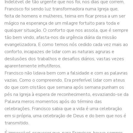
Indelével de tão urgente que nos foi, nos dias que correm.
Francisco foi sendo luz transformadora numa Igreja que,
feita de homens e mulheres, teima em ficar presa a um ser
mágico na esperança de um milagre fortuito para toda e
qualquer situação. O conforto que nos assola, que é sempre
tão bem vindo, afasta-nos da urgência diária da missão
evangelizadora. E como temos nós cedido cada vez mais ao
conforto, incapazes de lidar com as naturais agruras e
desilusões dos trabalhos e desafios diários, vastas vezes
aparentemente infrutíferos.
Francisco não lidava bem com a falsidade e com as palavras
vazias. Como o compreendo. Era preferível lidar com ateus
do que com cristãos que semana após semana punham os
pés na Igreja à espera de reconhecimento, esvaziando-se da
Palavra meros momentos após do término das
celebrações. Francisco sabia que a vida é uma celebração
em si própria, uma celebração de Deus e do bem que nos é
transmitido.
É impossível esquecer que, para Francisco, houve sempre