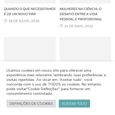
QUANDO O QUE NECESSITAMOS
MULHERES NA CIÊNCIA: O
É DE UM NOVO PRR
DESAFIO ENTRE A VIDA
PESSOAL E PROFISSIONAL
28 DE JULHO, 2026
24 DE MAIO, 2024
Usamos cookies em nosso site para oferecer uma
experiência mais relevante, lembrando suas preferências e
SOBRE O MEU NETO TIAGO
UMA SOCIEDADE EM CRISE
visitas repetidas. Ao clicar em “Aceitar tudo”, você
concorda com o uso de TODOS os cookies. No entanto,
26 DE JANEIRO, 2024
23 DE SETEMBRO, 2022
pode visitar"Cookie Definições" para fornecer um
consentimento controlado.
DEFINIÇÕES DE COOKIES
ACEITAR TUDO