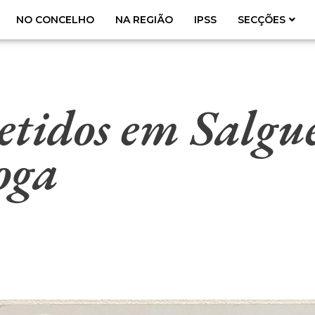
NO CONCELHO
NA REGIÃO
IPSS
SECÇÕES
detidos em Salgu
roga