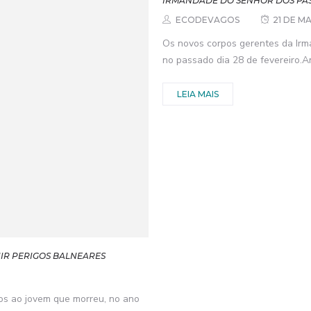
IRMANDADE DO SENHOR DOS PA
ECODEVAGOS
21 DE M
Os novos corpos gerentes da Ir
no passado dia 28 de fevereiro.An
LEIA MAIS
IR PERIGOS BALNEARES
s ao jovem que morreu, no ano