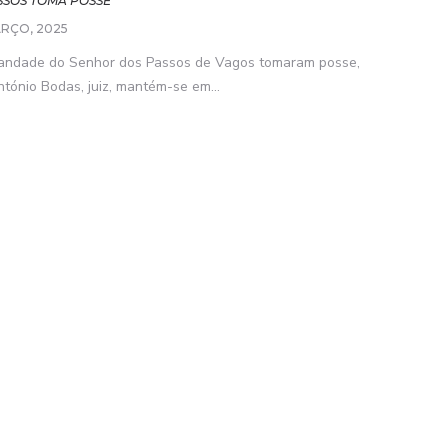
SSOS TOMA POSSE
ARÇO, 2025
mandade do Senhor dos Passos de Vagos tomaram posse,
tónio Bodas, juiz, mantém-se em...