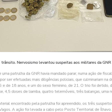
 trânsito. Nervosismo levantou suspeitas aos militares da GNR
uma patrulha da GNR havia mandado parar, numa ação de fiscaliza
por ser efetuadas mais diligências policiais, que culminariam n
 e de 18 anos, e um do sexo feminino, de 21. O trio foi detido, d
e, 4,5 doses de liamba, quatro telemóveis, três balanças, uma 
rial encontrado pela patrulha foi apreendido, os três suspeitos
 Vagos. A ação foi levada a cabo pelo Posto Territorial de Ílha