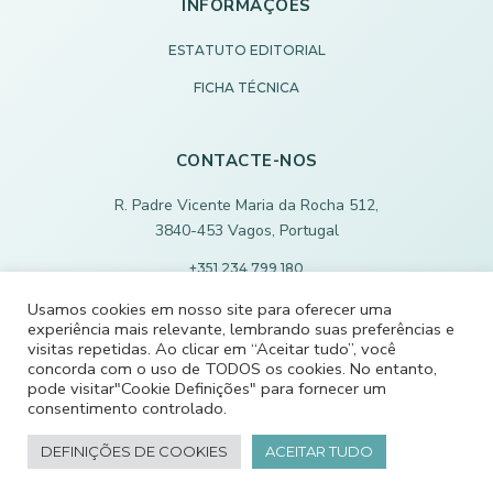
INFORMAÇÕES
ESTATUTO EDITORIAL
FICHA TÉCNICA
CONTACTE-NOS
R. Padre Vicente Maria da Rocha 512,
3840-453 Vagos, Portugal
+351 234 799 180
Chamada para rede fixa nacional
Usamos cookies em nosso site para oferecer uma
experiência mais relevante, lembrando suas preferências e
ECODEVAGOS@SCMVAGOS.EU
visitas repetidas. Ao clicar em “Aceitar tudo”, você
concorda com o uso de TODOS os cookies. No entanto,
pode visitar"Cookie Definições" para fornecer um
CONTACTE-NOS
consentimento controlado.
DEFINIÇÕES DE COOKIES
ACEITAR TUDO
Desenvolvido por Rilop®