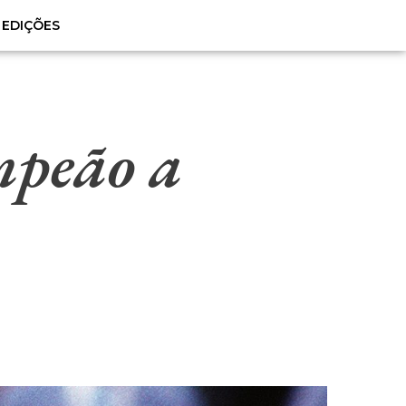
EDIÇÕES
mpeão a