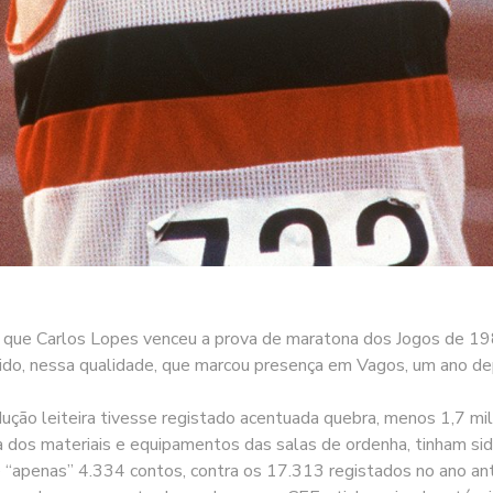
 que Carlos Lopes venceu a prova de maratona dos Jogos de 198
ido, nessa qualidade, que marcou presença em Vagos, um ano dep
ão leiteira tivesse registado acentuada quebra, menos 1,7 milhõ
da dos materiais e equipamentos das salas de ordenha, tinham si
 “apenas” 4.334 contos, contra os 17.313 registados no ano ant