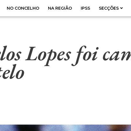
NO CONCELHO
NA REGIÃO
IPSS
SECÇÕES
os Lopes foi ca
elo