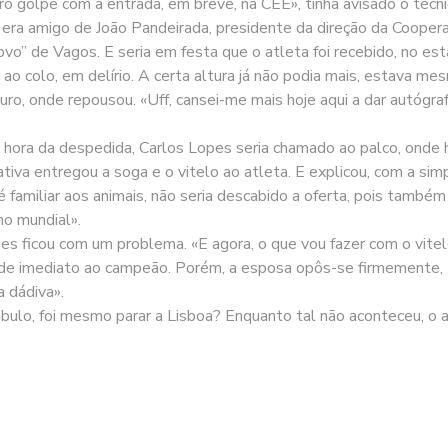
uro golpe com a entrada, em breve, na CEE», tinha avisado o téc
a amigo de João Pandeirada, presidente da direção da Cooperati
povo” de Vagos. E seria em festa que o atleta foi recebido, no es
 ao colo, em delírio. A certa altura já não podia mais, estava 
guro, onde repousou. «Uff, cansei-me mais hoje aqui a dar autógr
a hora da despedida, Carlos Lopes seria chamado ao palco, onde ha
va entregou a soga e o vitelo ao atleta. E explicou, com a simpl
 familiar aos animais, não seria descabido a oferta, pois també
mo mundial».
es ficou com um problema. «E agora, o que vou fazer com o vitel
ue de imediato ao campeão. Porém, a esposa opôs-se firmemente,
a dádiva».
ábulo, foi mesmo parar a Lisboa? Enquanto tal não aconteceu, o a