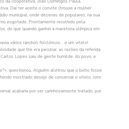
nico da cooperativa, João Domingos Paula.
va. Daí ter aceite o convite (trouxe a mulher
tádio municipal, onde dezenas de populares, na sua
mesmo esgotado. Prontamente recolhido pela
afos, do que quando ganhei a maratona olímpica em
via vários ranchos folclóricos… e um vitelo!
icidade que lhe era peculiar, as razões da referida
m Carlos Lopes saiu de gente humilde, do povo, e
o?», questionou. Alguém alvitrou que o bicho fosse
 tendo mostrado desejo de conservar o vitelo, com
nimal acabaria por ser carinhosamente tratado, por