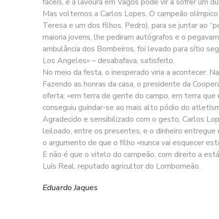
fáceis, e a lavoura em Vagos pode vir a sofrer um d
Mas voltemos a Carlos Lopes. O campeão olímpico er
Teresa e um dos filhos, Pedro), para se juntar ao “
maioria jovens, lhe pediram autógrafos e o pegavam
ambulância dos Bombeiros, foi levado para sítio se
Los Angeles» – desabafava, satisfeito.
No meio da festa, o inesperado viria a acontecer. N
Fazendo as honras da casa, o presidente da Cooperati
oferta: «em terra de gente do campo, em terra que é
conseguiu guindar-se ao mais alto pódio do atletis
Agradecido e sensibilizado com o gesto, Carlos Lop
leiloado, entre os presentes, e o dinheiro entreg
o argumento de que o filho «nunca vai esquecer est
E não é que o vitelo do campeão, com direito a est
Luís Real, reputado agricultor do Lombomeão.
Eduardo Jaques