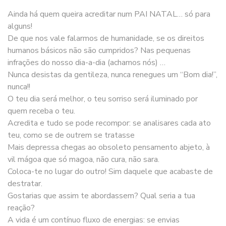
Ainda há quem queira acreditar num PAI NATAL… só para
alguns!
De que nos vale falarmos de humanidade, se os direitos
humanos básicos não são cumpridos? Nas pequenas
infrações do nosso dia-a-dia (achamos nós) …
Nunca desistas da gentileza, nunca renegues um “Bom dia!”,
nunca!!
O teu dia será melhor, o teu sorriso será iluminado por
quem receba o teu.
Acredita e tudo se pode recompor: se analisares cada ato
teu, como se de outrem se tratasse
Mais depressa chegas ao obsoleto pensamento abjeto, à
vil mágoa que só magoa, não cura, não sara.
Coloca-te no lugar do outro! Sim daquele que acabaste de
destratar.
Gostarias que assim te abordassem? Qual seria a tua
reação?
A vida é um contínuo fluxo de energias: se envias