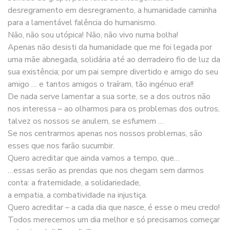
desregramento em desregramento, a humanidade caminha
para a lamentável falência do humanismo.
Não, não sou utópica! Não, não vivo numa bolha!
Apenas não desisti da humanidade que me foi legada por
uma mãe abnegada, solidária até ao derradeiro fio de luz da
sua existência; por um pai sempre divertido e amigo do seu
amigo … e tantos amigos o traíram, tão ingénuo era!!
De nada serve lamentar a sua sorte, se a dos outros não
nos interessa – ao olharmos para os problemas dos outros,
talvez os nossos se anulem, se esfumem …
Se nos centrarmos apenas nos nossos problemas, são
esses que nos farão sucumbir.
Quero acreditar que ainda vamos a tempo, que…
…essas serão as prendas que nos chegam sem darmos
conta: a fraternidade, a solidariedade,
a empatia, a combatividade na injustiça.
Quero acreditar – a cada dia que nasce, é esse o meu credo!
Todos merecemos um dia melhor e só precisamos começar