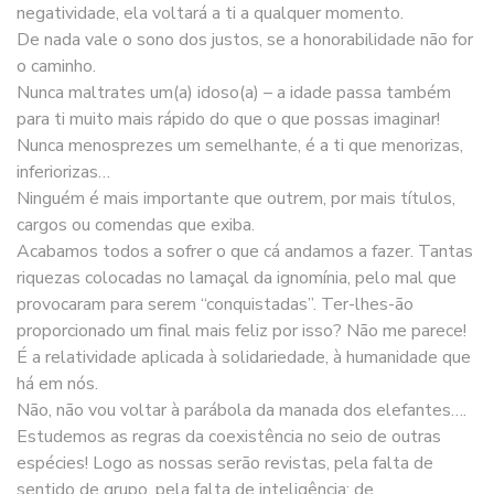
negatividade, ela voltará a ti a qualquer momento.
De nada vale o sono dos justos, se a honorabilidade não for
o caminho.
Nunca maltrates um(a) idoso(a) – a idade passa também
para ti muito mais rápido do que o que possas imaginar!
Nunca menosprezes um semelhante, é a ti que menorizas,
inferiorizas…
Ninguém é mais importante que outrem, por mais títulos,
cargos ou comendas que exiba.
Acabamos todos a sofrer o que cá andamos a fazer. Tantas
riquezas colocadas no lamaçal da ignomínia, pelo mal que
provocaram para serem “conquistadas”. Ter-lhes-ão
proporcionado um final mais feliz por isso? Não me parece!
É a relatividade aplicada à solidariedade, à humanidade que
há em nós.
Não, não vou voltar à parábola da manada dos elefantes….
Estudemos as regras da coexistência no seio de outras
espécies! Logo as nossas serão revistas, pela falta de
sentido de grupo, pela falta de inteligência: de