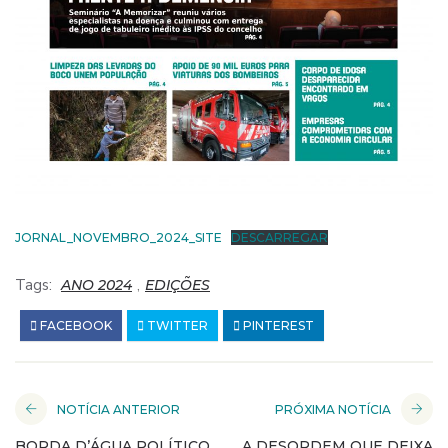
JORNAL_NOVEMBRO_2024_SITE
DESCARREGAR
Tags:
,
ANO 2024
EDIÇÕES
FACEBOOK
TWITTER
PINTEREST
NOTÍCIA ANTERIOR
PRÓXIMA NOTÍCIA
BORDA D’ÁGUA POLÍTICO
A DESORDEM QUE DEIXA